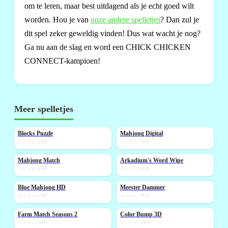
om te leren, maar best uitdagend als je echt goed wilt
worden. Hou je van
onze andere spelletjes
? Dan zul je
dit spel zeker geweldig vinden! Dus wat wacht je nog?
Ga nu aan de slag en word een CHICK CHICKEN
CONNECT-kampioen!
Meer spelletjes
Blocks Puzzle
Mahjong Digital
NIEUW
NIEUW
☆☆☆☆☆
0,0
☆☆☆☆☆
0,0
Mahjong Match
Arkadium's Word Wipe
NIEUW
NIEUW
☆☆☆☆☆
0,0
☆☆☆☆☆
0,0
Blue Mahjong HD
Meester Dammer
NIEUW
☆☆☆☆☆
0,0
☆☆☆☆☆
0,0
Farm Match Seasons 2
Color Bump 3D
NIEUW
NIEUW
☆☆☆☆☆
0,0
☆☆☆☆☆
0,0