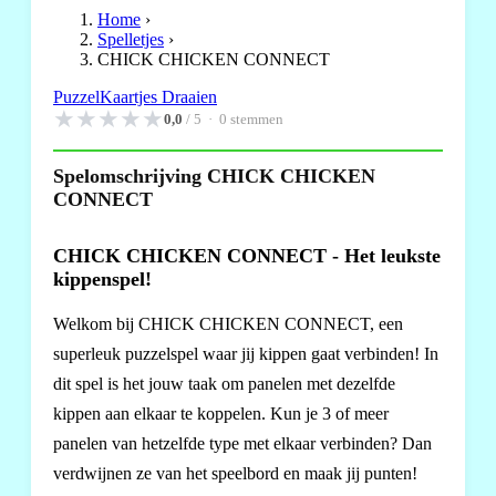
Home
›
Spelletjes
›
CHICK CHICKEN CONNECT
Puzzel
Kaartjes Draaien
★
★
★
★
★
0,0
/ 5 ·
0
stemmen
Spelomschrijving CHICK CHICKEN
CONNECT
CHICK CHICKEN CONNECT - Het leukste
kippenspel!
Welkom bij CHICK CHICKEN CONNECT, een
superleuk puzzelspel waar jij kippen gaat verbinden! In
dit spel is het jouw taak om panelen met dezelfde
kippen aan elkaar te koppelen. Kun je 3 of meer
panelen van hetzelfde type met elkaar verbinden? Dan
verdwijnen ze van het speelbord en maak jij punten!