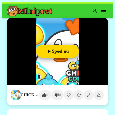
Mini
pret
Speel nu
CHICK CHICKEN CONNECT
0
0