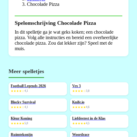
Chocolade Pizza
Spelomschrijving Chocolade Pizza
In dit spelletje ga je wat geks koken; een chocolade
pizza. Volg alle instructies en bereid een overheerlijke
chocolade pizza. Zou dat lekker zijn? Speel met de
muis.
Meer spelletjes
Football Legends 2026
Vex 3
NIEUW
NIEUW
★★★★☆
4,1
★★★★☆
3,8
Blocky Survival
Knife.io
NIEUW
NIEUW
★★★★☆
4,1
★★★★★
4,6
Kleur Koning
Liefdestest in de Klas
NIEUW
NIEUW
★★★★★
5,0
★★★★★
4,5
Ruimtekonijn
Woordrace
NIEUW
NIEUW