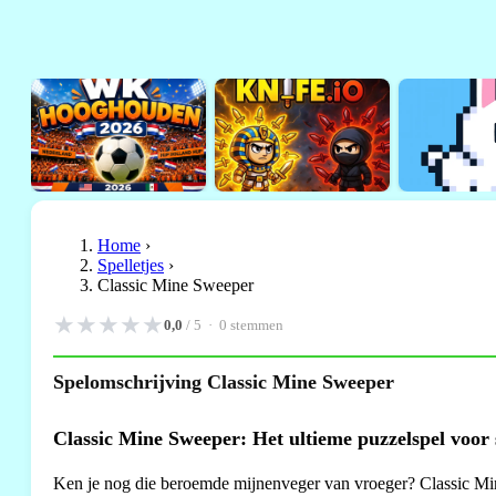
Home
›
Spelletjes
›
Classic Mine Sweeper
★
★
★
★
★
0,0
/ 5 ·
0
stemmen
Spelomschrijving Classic Mine Sweeper
Classic Mine Sweeper: Het ultieme puzzelspel voor 
Ken je nog die beroemde mijnenveger van vroeger? Classic Mine 