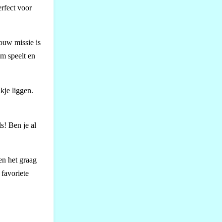
rfect voor
ouw missie is
im speelt en
kje liggen.
s! Ben je al
len het graag
favoriete