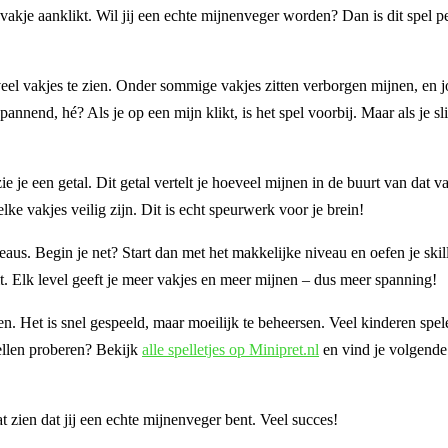
kje aanklikt. Wil jij een echte mijnenveger worden? Dan is dit spel pe
eel vakjes te zien. Onder sommige vakjes zitten verborgen mijnen, en j
annend, hé? Als je op een mijn klikt, is het spel voorbij. Maar als je sl
 je een getal. Dit getal vertelt je hoeveel mijnen in de buurt van dat va
ke vakjes veilig zijn. Dit is echt speurwerk voor je brein!
aus. Begin je net? Start dan met het makkelijke niveau en oefen je skill
it. Elk level geeft je meer vakjes en meer mijnen – dus meer spanning!
ainen. Het is snel gespeeld, maar moeilijk te beheersen. Veel kinderen spe
pellen proberen? Bekijk
alle spelletjes op Minipret.nl
en vind je volgende 
zien dat jij een echte mijnenveger bent. Veel succes!