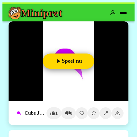
Mini
pret
Speel nu
Cube Jump
1
0