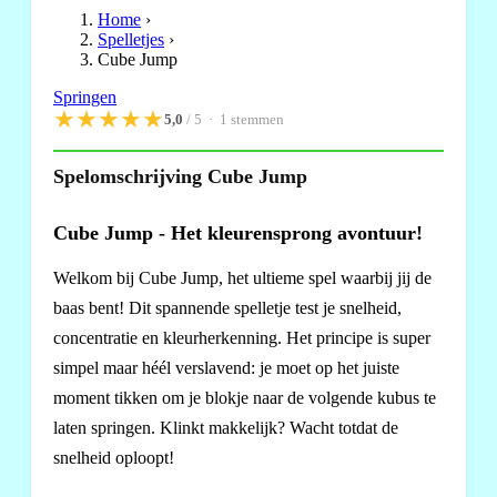
Home
›
Spelletjes
›
Cube Jump
Springen
★
★
★
★
★
5,0
/ 5 ·
1
stemmen
Spelomschrijving Cube Jump
Cube Jump - Het kleurensprong avontuur!
Welkom bij Cube Jump, het ultieme spel waarbij jij de
baas bent! Dit spannende spelletje test je snelheid,
concentratie en kleurherkenning. Het principe is super
simpel maar héél verslavend: je moet op het juiste
moment tikken om je blokje naar de volgende kubus te
laten springen. Klinkt makkelijk? Wacht totdat de
snelheid oploopt!