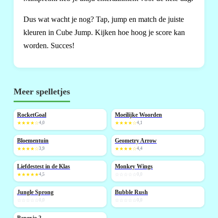
Dus wat wacht je nog? Tap, jump en match de juiste
kleuren in Cube Jump. Kijken hoe hoog je score kan
worden. Succes!
Meer spelletjes
RocketGoal
Moeilijke Woorden
NIEUW
★★★★☆
4,0
★★★★☆
4,1
Bloementuin
Geometry Arrow
NIEUW
★★★★☆
3,9
★★★★☆
4,4
Liefdestest in de Klas
Monkey Wings
NIEUW
NIEUW
★★★★★
4,5
☆☆☆☆☆
0,0
Jungle Sprong
Bubble Rush
NIEUW
NIEUW
☆☆☆☆☆
0,0
☆☆☆☆☆
0,0
Paper.io 2