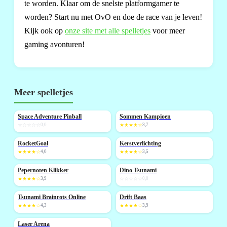
te worden. Klaar om de snelste platformgamer te
worden? Start nu met OvO en doe de race van je leven!
Kijk ook op
onze site met alle spelletjes
voor meer
gaming avonturen!
Meer spelletjes
Space Adventure Pinball
Sommen Kampioen
NIEUW
NIEUW
☆☆☆☆☆
0,0
★★★★☆
3,7
RocketGoal
Kerstverlichting
NIEUW
★★★★☆
4,0
★★★★☆
3,5
Pepernoten Klikker
Dino Tsunami
NIEUW
NIEUW
★★★★☆
3,9
☆☆☆☆☆
0,0
Tsunami Brainrots Online
Drift Baas
NIEUW
★★★★☆
4,3
★★★★☆
3,9
Laser Arena
NIEUW