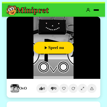
Mini
pret
Speel nu
OvO
0
0