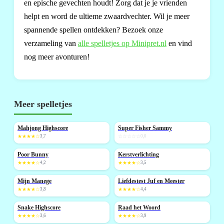
en epische gevechten houdt! Zorg dat je je vrienden
helpt en word de ultieme zwaardvechter. Wil je meer
spannende spellen ontdekken? Bezoek onze
verzameling van
alle spelletjes op Minipret.nl
en vind
nog meer avonturen!
Meer spelletjes
Mahjong Highscore
Super Fisher Sammy
NIEUW
NIEUW
★★★★☆
3,7
☆☆☆☆☆
0,0
Poor Bunny
Kerstverlichting
NIEUW
★★★★☆
4,2
★★★★☆
3,5
Mijn Manege
Liefdestest Juf en Meester
NIEUW
★★★★☆
3,8
★★★★☆
4,4
Snake Highscore
Raad het Woord
NIEUW
★★★★☆
3,6
★★★★☆
3,9