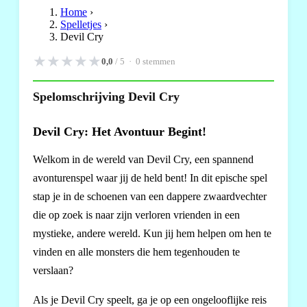
Home
›
Spelletjes
›
Devil Cry
★
★
★
★
★
0,0
/ 5 ·
0
stemmen
Spelomschrijving Devil Cry
Devil Cry: Het Avontuur Begint!
Welkom in de wereld van Devil Cry, een spannend
avonturenspel waar jij de held bent! In dit epische spel
stap je in de schoenen van een dappere zwaardvechter
die op zoek is naar zijn verloren vrienden in een
mystieke, andere wereld. Kun jij hem helpen om hen te
vinden en alle monsters die hem tegenhouden te
verslaan?
Als je Devil Cry speelt, ga je op een ongelooflijke reis