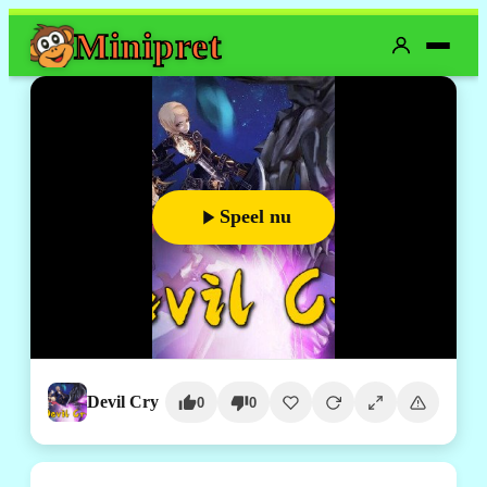
Mini
pret
Speel nu
Devil Cry
0
0