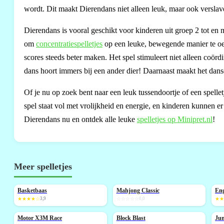
wordt. Dit maakt Dierendans niet alleen leuk, maar ook verslaven
Dierendans is vooral geschikt voor kinderen uit groep 2 tot en 
om
concentratiespelletjes
op een leuke, bewegende manier te oef
scores steeds beter maken. Het spel stimuleert niet alleen coör
dans hoort immers bij een ander dier! Daarnaast maakt het dans
Of je nu op zoek bent naar een leuk tussendoortje of een spelle
spel staat vol met vrolijkheid en energie, en kinderen kunnen 
Dierendans nu en ontdek alle leuke
spelletjes op Minipret.nl
!
Meer spelletjes
Basketbaas
Mahjong Classic
Eng
NIEUW
NIEUW
★★★★☆
3,9
☆☆☆☆☆
0,0
★
Motor X3M Race
Block Blast
Jun
NIEUW
N