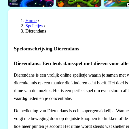
Home
›
Spelletjes
›
Dierendans
Spelomschrijving Dierendans
Dierendans: Een leuk dansspel met dieren voor alle
Dierendans is een vrolijk online spelletje waarin je samen me
dierenkennis op een manier die kinderen echt boeit. Het doel i
ritme van de muziek. Het is een perfect spel om even stoom af t
vaardigheden en je concentratie.
De bediening van Dierendans is echt supergemakkelijk. Wanneer
volgt die beweging door op de juiste knoppen te drukken of de 
hoe meer punten je scoort! Het ritme wordt steeds wat sneller 