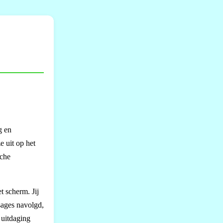
g en
e uit op het
sche
 scherm. Jij
sages navolgd,
 uitdaging