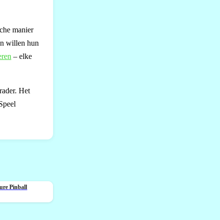
sche manier
en willen hun
eren
– elke
rader. Het
Speel
ure Pinball