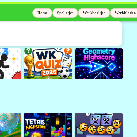
Home
Spelletjes
Werkboekjes
Werkbladen
elaas niet meer
Adobe Flash wordt niet meer
sinds 31 december 2020.