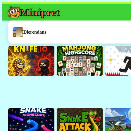
Mini
pret
Dit spel werkt h
Dit was een
Flash
-spelletje. 
Dierendans
ondersteund door browsers 