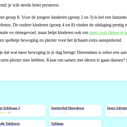
d; je wilt steeds beter presteren.
met groep 8. Voor de jongere kinderen (groep 2 en 3) is het een fantasti
enen. De oudere kinderen (groep 4 tot 8) vinden de uitdaging prettig 
dinatie en ritmegevoel, maar helpt kinderen ook om
meer over dieren te l
en spelletje beweging en plezier voor het lichaam extra aansprekend.
tje dat wat meer beweging in je dag brengt: Dierendans is zeker een aan
er uren plezier mee hebben. Klaar om samen met dieren te gaan dansen? 
e Achtbaan 3
Sneeuwbal Showdown
Space Advent
NIEUW
NIEUW
★★★☆
4,0
☆☆☆☆☆
0,0
☆☆☆☆☆
0,0
gle Tafelracer
Tafelaap
IEUW
NIEUW