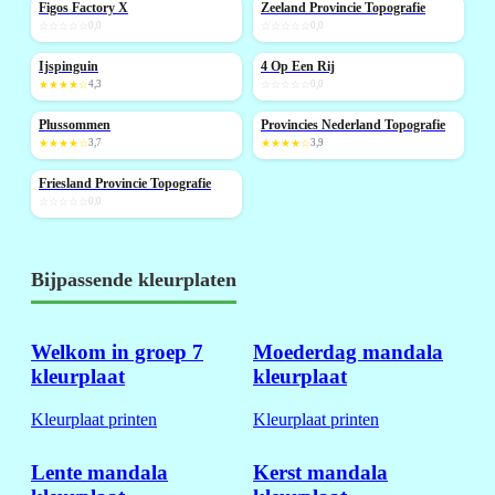
Figos Factory X
Zeeland Provincie Topografie
NIEUW
☆☆☆☆☆
0,0
☆☆☆☆☆
0,0
Ijspinguin
4 Op Een Rij
★★★★☆
4,3
☆☆☆☆☆
0,0
Plussommen
Provincies Nederland Topografie
★★★★☆
3,7
★★★★☆
3,9
Friesland Provincie Topografie
NIEUW
☆☆☆☆☆
0,0
Bijpassende kleurplaten
Welkom in groep 7
Moederdag mandala
kleurplaat
kleurplaat
Kleurplaat printen
Kleurplaat printen
Lente mandala
Kerst mandala