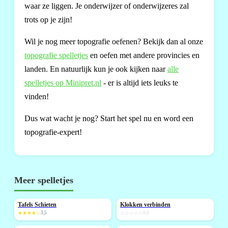
waar ze liggen. Je onderwijzer of onderwijzeres zal
trots op je zijn!
Wil je nog meer topografie oefenen? Bekijk dan al onze
topografie spelletjes
en oefen met andere provincies en
landen. En natuurlijk kun je ook kijken naar
alle
spelletjes op Minipret.nl
- er is altijd iets leuks te
vinden!
Dus wat wacht je nog? Start het spel nu en word een
topografie-expert!
Meer spelletjes
Tafels Schieten
Klokken verbinden
NIEUW
NIEUW
★★★★☆
3,5
☆☆☆☆☆
0,0