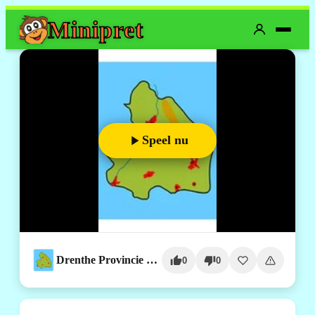
Mini
pret
Speel nu
Drenthe Provincie Topografie
0
0