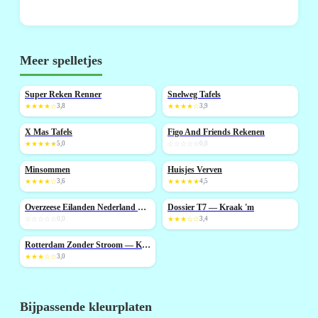
Meer spelletjes
Super Reken Renner
Snelweg Tafels
NIEUW
★★★★☆
3,8
★★★★☆
3,9
X Mas Tafels
Figo And Friends Rekenen
★★★★★
5,0
☆☆☆☆☆
0,0
Minsommen
Huisjes Verven
★★★★☆
3,6
★★★★★
4,5
Overzeese Eilanden Nederland Quiz
Dossier T7 — Kraak 'm
NIEUW
☆☆☆☆☆
0,0
★★★☆☆
3,4
Rotterdam Zonder Stroom — Kraak 'm
★★★☆☆
3,0
Bijpassende kleurplaten