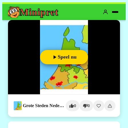
Mini
pret
Speel nu
Grote Steden Nederland Topografie
0
0