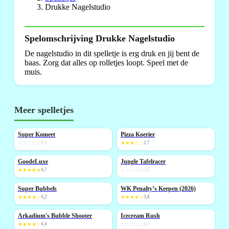
Drukke Nagelstudio
Spelomschrijving Drukke Nagelstudio
De nagelstudio in dit spelletje is erg druk en jij bent de
baas. Zorg dat alles op rolletjes loopt. Speel met de
muis.
Meer spelletjes
Super Komeet
Pizza Koerier
NIEUW
NIEUW
☆☆☆☆☆
0,0
★★★☆☆
2,7
GoodeLuxe
Jungle Tafelracer
NIEUW
NIEUW
★★★★★
4,7
☆☆☆☆☆
0,0
Super Bubbels
WK Penalty’s Keepen (2026)
NIEUW
★★★★☆
4,2
★★★★☆
3,8
Arkadium's Bubble Shooter
Icecream Rush
NIEUW
NIEUW
★★★★☆
4,4
☆☆☆☆☆
0,0