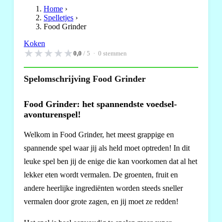
Home
›
Spelletjes
›
Food Grinder
Koken
★
★
★
★
★
0,0
/ 5 ·
0
stemmen
Spelomschrijving Food Grinder
Food Grinder: het spannendste voedsel-
avonturenspel!
Welkom in Food Grinder, het meest grappige en
spannende spel waar jij als held moet optreden! In dit
leuke spel ben jij de enige die kan voorkomen dat al het
lekker eten wordt vermalen. De groenten, fruit en
andere heerlijke ingrediënten worden steeds sneller
vermalen door grote zagen, en jij moet ze redden!