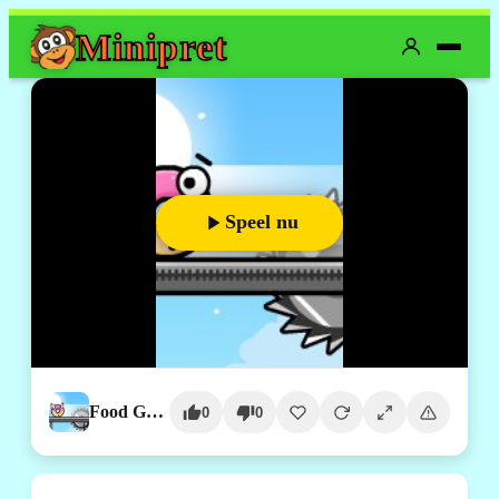
Mini
pret
Speel nu
Food Grinder
0
0