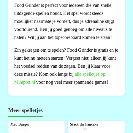
Food Grinder is perfect voor iedereen die van snelle,
uitdagende spellen houdt. Het spel wordt steeds
moeilijker naarmate je vordert, dus je adrenaline stijgt
voortdurend. Ben jij goed genoeg om alle niveaus te
halen? Wil jij aan het topscoreboard komen te staan?
Zin gekregen om te spelen? Food Grinder is gratis en je
kunt het nu meteen starten! Vergeet niet: alleen jij kunt
het voedsel redden van de zagen. Ben jij klaar voor
deze missie? Kom ook langs bij
alle spelletjes op
Minipret.nl
voor nog veel meer spannende games!
Meer spelletjes
Mad Burger
Stack the Pancake
NIEUW
NIEUW
☆☆☆☆☆
0,0
☆☆☆☆☆
0,0