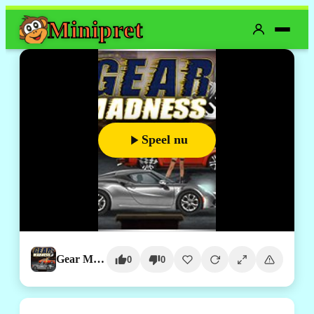
Mini
pret
Speel nu
Gear Madness
0
0