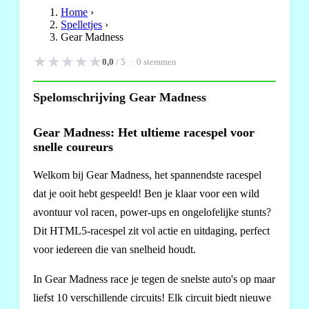
Home
›
Spelletjes
›
Gear Madness
★
★
★
★
★
0,0
/ 5 ·
0
stemmen
Spelomschrijving Gear Madness
Gear Madness: Het ultieme racespel voor
snelle coureurs
Welkom bij Gear Madness, het spannendste racespel
dat je ooit hebt gespeeld! Ben je klaar voor een wild
avontuur vol racen, power-ups en ongelofelijke stunts?
Dit HTML5-racespel zit vol actie en uitdaging, perfect
voor iedereen die van snelheid houdt.
In Gear Madness race je tegen de snelste auto's op maar
liefst 10 verschillende circuits! Elk circuit biedt nieuwe