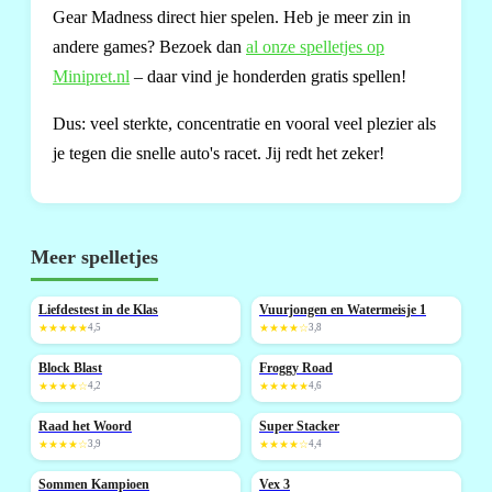
Gear Madness direct hier spelen. Heb je meer zin in
andere games? Bezoek dan
al onze spelletjes op
Minipret.nl
– daar vind je honderden gratis spellen!
Dus: veel sterkte, concentratie en vooral veel plezier als
je tegen die snelle auto's racet. Jij redt het zeker!
Meer spelletjes
Liefdestest in de Klas
Vuurjongen en Watermeisje 1
NIEUW
★★★★★
4,5
★★★★☆
3,8
Block Blast
Froggy Road
NIEUW
NIEUW
★★★★☆
4,2
★★★★★
4,6
Raad het Woord
Super Stacker
NIEUW
★★★★☆
3,9
★★★★☆
4,4
Sommen Kampioen
Vex 3
NIEUW
NIEUW