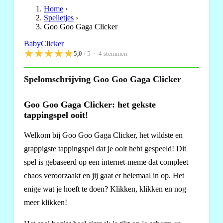
Home
›
Spelletjes
›
Goo Goo Gaga Clicker
Baby
Clicker
★
★
★
★
★
5,0
/ 5 ·
4
stemmen
Spelomschrijving Goo Goo Gaga Clicker
Goo Goo Gaga Clicker: het gekste
tappingspel ooit!
Welkom bij Goo Goo Gaga Clicker, het wildste en
grappigste tappingspel dat je ooit hebt gespeeld! Dit
spel is gebaseerd op een internet-meme dat compleet
chaos veroorzaakt en jij gaat er helemaal in op. Het
enige wat je hoeft te doen? Klikken, klikken en nog
meer klikken!