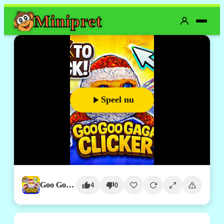
Mini
pret
Speel nu
Goo Goo Gaga Clicker
4
0