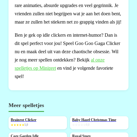
rare animaties, absurde upgrades en veel gegrinnik. Je
vrienden zullen niet begrijpen wat je aan het doen bent,
maar ze zullen het stiekem net zo grappig vinden als jij!
Ben je gek op idle clickers en internet-humor? Dan is
dit spel perfect voor jou! Speel Goo Goo Gaga Clicker
nu en maak deel uit van deze chaotische obsessie. Wil
je nog meer spellen ontdekken? Bekijk
al onze
spelletjes op Minipret
en vind je volgende favoriete
spel!
Meer spelletjes
Brainrot Clicker
Baby Hazel Christmas Time
NIEUW
NIEUW
★★★★★
5,0
☆☆☆☆☆
0,0
Cozy Garden Idle
Royal Story
NIEUW
NIEUW