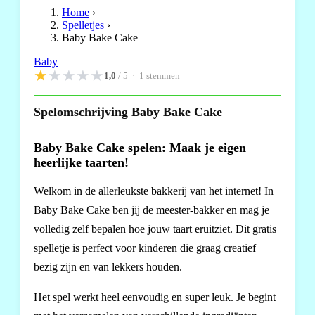
Home
›
Spelletjes
›
Baby Bake Cake
Baby
★
★
★
★
★
1,0
/ 5 ·
1
stemmen
Spelomschrijving Baby Bake Cake
Baby Bake Cake spelen: Maak je eigen
heerlijke taarten!
Welkom in de allerleukste bakkerij van het internet! In
Baby Bake Cake ben jij de meester-bakker en mag je
volledig zelf bepalen hoe jouw taart eruitziet. Dit gratis
spelletje is perfect voor kinderen die graag creatief
bezig zijn en van lekkers houden.
Het spel werkt heel eenvoudig en super leuk. Je begint