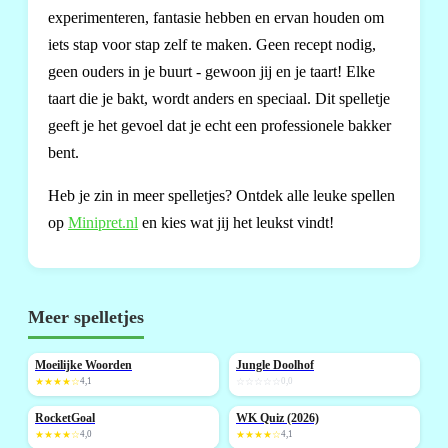
experimenteren, fantasie hebben en ervan houden om
iets stap voor stap zelf te maken. Geen recept nodig,
geen ouders in je buurt - gewoon jij en je taart! Elke
taart die je bakt, wordt anders en speciaal. Dit spelletje
geeft je het gevoel dat je echt een professionele bakker
bent.
Heb je zin in meer spelletjes? Ontdek alle leuke spellen
op
Minipret.nl
en kies wat jij het leukst vindt!
Meer spelletjes
Moeilijke Woorden
Jungle Doolhof
NIEUW
★★★★☆
4,1
☆☆☆☆☆
0,0
RocketGoal
WK Quiz (2026)
NIEUW
NIEUW
★★★★☆
4,0
★★★★☆
4,1