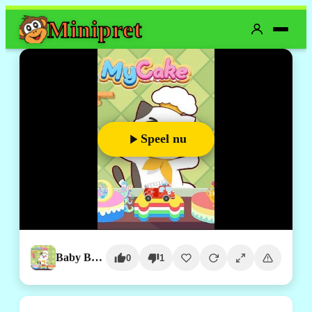
Mini
pret
Speel nu
Baby Bake Cake
0
1