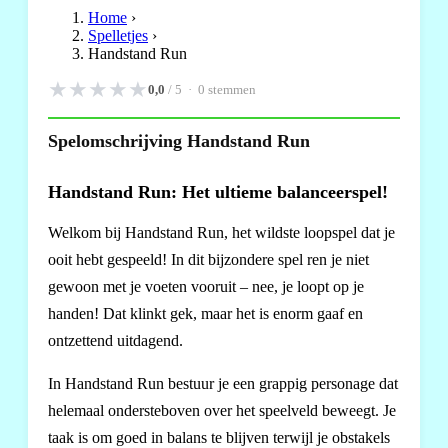
Home
›
Spelletjes
›
Handstand Run
★
★
★
★
★
0,0
/ 5 ·
0
stemmen
Spelomschrijving Handstand Run
Handstand Run: Het ultieme balanceerspel!
Welkom bij Handstand Run, het wildste loopspel dat je
ooit hebt gespeeld! In dit bijzondere spel ren je niet
gewoon met je voeten vooruit – nee, je loopt op je
handen! Dat klinkt gek, maar het is enorm gaaf en
ontzettend uitdagend.
In Handstand Run bestuur je een grappig personage dat
helemaal ondersteboven over het speelveld beweegt. Je
taak is om goed in balans te blijven terwijl je obstakels