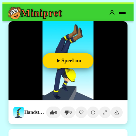
Mini
pret
Speel nu
Handstand Run
0
0