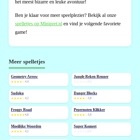
het meest bizarre en leuke avontuur!
Ben je klaar voor meer speelplezier? Bekijk al onze
spelletjes op Minipret.nl
en vind je volgende favoriete
game!
Meer spelletjes
Geometry Arrow
Jungle Reken Renner
NIEUW
NIEUW
★★★★☆
4,4
☆☆☆☆☆
0,0
Sudoku
Danger Blocks
NIEUW
★★★★☆
4,2
★★★★☆
3,8
Froggy Road
Pepernoten Klikker
NIEUW
NIEUW
★★★★★
4,6
★★★★☆
3,9
Moeilijke Woorden
Super Komeet
NIEUW
★★★★☆
4,1
☆☆☆☆☆
0,0