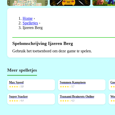
Home
›
Spelletjes
›
Ijzeren Berg
Spelomschrijving Ijzeren Berg
Gebruik het toetsenbord om deze game te spelen.
Meer spelletjes
Max Speed
Sommen Kampioen
Go
NIEUW
NIEUW
N
★★★★☆
3,8
★★★★☆
3,7
★
Super Stacker
Tsunami Brainrots Online
Wo
NIEUW
NIEUW
N
★★★★☆
4,4
★★★★☆
4,3
★