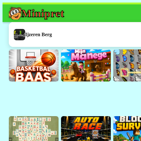
Mini
pret
Dit spel werkt h
Dit was een
Flash
-spelletje. 
Ijzeren Berg
ondersteund door browsers 