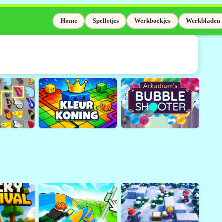
Home
Spelletjes
Werkboekjes
Werkbladen
elaas niet meer
Adobe Flash wordt niet meer
sinds 31 december 2020.