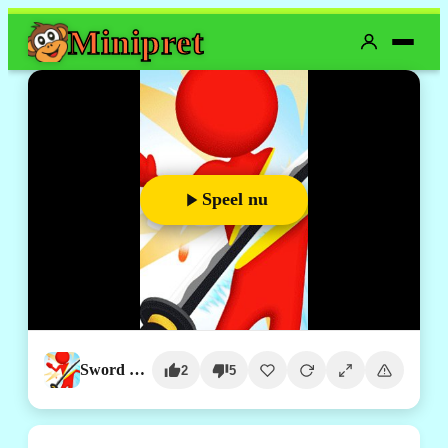
Mini
pret
Speel nu
Sword Master 3D
2
5