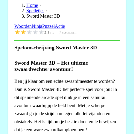
Home
›
Spelletjes
›
Sword Master 3D
Woorden
Ninja
Puzzel
Actie
★
★
★
★
★
2,1
/ 5 ·
7
stemmen
Spelomschrijving Sword Master 3D
Sword Master 3D – Het ultieme
zwaardvechter avontuur!
Ben jij klaar om een echte zwaardmeester te worden?
Dan is Sword Master 3D het perfecte spel voor jou! In
dit spannende arcade-spel duik je in een samurai-
avontuur waarbij jij de held bent. Met je scherpe
zwaard ga je de strijd aan tegen allerlei vijanden en
obstakels. Het is tijd om je best te doen en te bewijzen
dat je een ware zwaardkampioen bent!