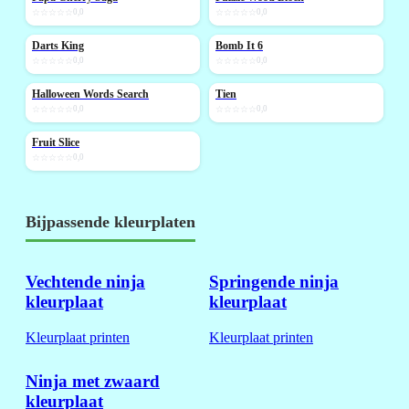
☆☆☆☆☆
0,0
☆☆☆☆☆
0,0
Darts King
Bomb It 6
NIEUW
NIEUW
☆☆☆☆☆
0,0
☆☆☆☆☆
0,0
Halloween Words Search
Tien
NIEUW
☆☆☆☆☆
0,0
☆☆☆☆☆
0,0
Fruit Slice
NIEUW
☆☆☆☆☆
0,0
Bijpassende kleurplaten
Vechtende ninja
Springende ninja
kleurplaat
kleurplaat
Kleurplaat printen
Kleurplaat printen
Ninja met zwaard
kleurplaat