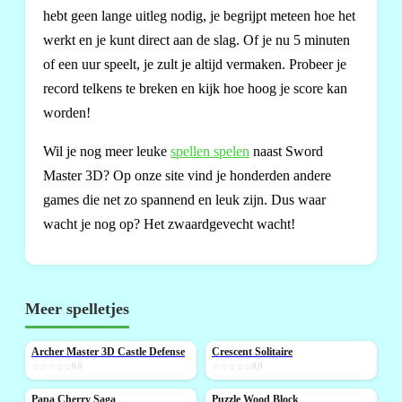
hebt geen lange uitleg nodig, je begrijpt meteen hoe het
werkt en je kunt direct aan de slag. Of je nu 5 minuten
of een uur speelt, je zult je altijd vermaken. Probeer je
record telkens te breken en kijk hoe hoog je score kan
worden!
Wil je nog meer leuke
spellen spelen
naast Sword
Master 3D? Op onze site vind je honderden andere
games die net zo spannend en leuk zijn. Dus waar
wacht je nog op? Het zwaardgevecht wacht!
Meer spelletjes
Archer Master 3D Castle Defense
Crescent Solitaire
NIEUW
NIEUW
☆☆☆☆☆
0,0
☆☆☆☆☆
0,0
Papa Cherry Saga
Puzzle Wood Block
NIEUW
NIEUW