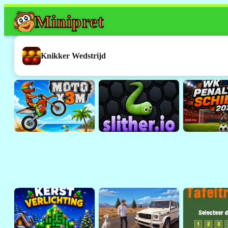
Mini
pret
Dit spel werkt h
Dit was een
Flash
-spelletje. 
Knikker Wedstrijd
ondersteund door browsers 