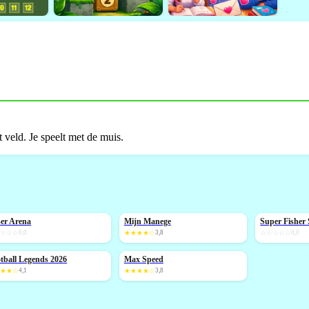
t veld. Je speelt met de muis.
er Arena
Mijn Manege
Super Fishe
IEUW
NIEUW
☆☆☆☆
0,0
★★★★☆
3,8
☆☆☆☆☆
0,0
tball Legends 2026
Max Speed
IEUW
NIEUW
★★★☆
4,1
★★★★☆
3,8