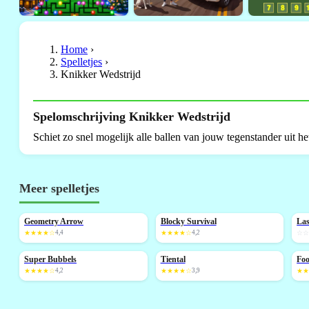
Home
›
Spelletjes
›
Knikker Wedstrijd
Spelomschrijving Knikker Wedstrijd
Schiet zo snel mogelijk alle ballen van jouw tegenstander uit he
Meer spelletjes
Geometry Arrow
Blocky Survival
Las
NIEUW
NIEUW
N
★★★★☆
4,4
★★★★☆
4,2
☆
Super Bubbels
Tiental
Foo
NIEUW
N
★★★★☆
4,2
★★★★☆
3,9
★