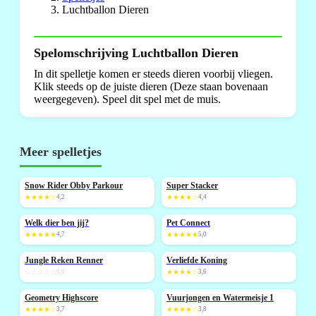
Luchtballon Dieren
Spelomschrijving Luchtballon Dieren
In dit spelletje komen er steeds dieren voorbij vliegen.
Klik steeds op de juiste dieren (Deze staan bovenaan
weergegeven). Speel dit spel met de muis.
Meer spelletjes
Snow Rider Obby Parkour
Super Stacker
NIEUW
NIEUW
★★★★☆
4,2
★★★★☆
4,4
Welk dier ben jij?
Pet Connect
NIEUW
NIEUW
★★★★★
4,7
★★★★★
5,0
Jungle Reken Renner
Verliefde Koning
NIEUW
☆☆☆☆☆
0,0
★★★★☆
3,6
Geometry Highscore
Vuurjongen en Watermeisje 1
NIEUW
★★★★☆
3,7
★★★★☆
3,8