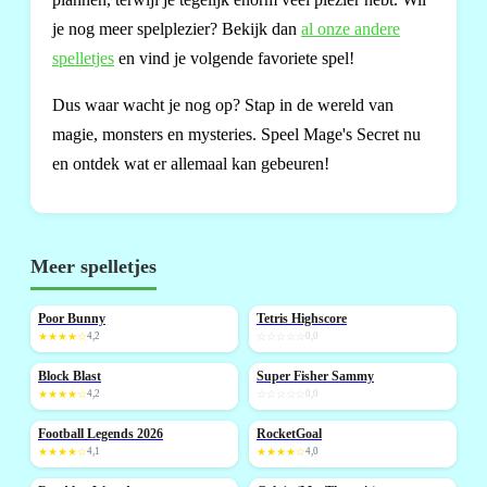
je nog meer spelplezier? Bekijk dan
al onze andere
spelletjes
en vind je volgende favoriete spel!
Dus waar wacht je nog op? Stap in de wereld van
magie, monsters en mysteries. Speel Mage's Secret nu
en ontdek wat er allemaal kan gebeuren!
Meer spelletjes
Poor Bunny
Tetris Highscore
NIEUW
NIEUW
★★★★☆
4,2
☆☆☆☆☆
0,0
Block Blast
Super Fisher Sammy
NIEUW
NIEUW
★★★★☆
4,2
☆☆☆☆☆
0,0
Football Legends 2026
RocketGoal
NIEUW
NIEUW
★★★★☆
4,1
★★★★☆
4,0