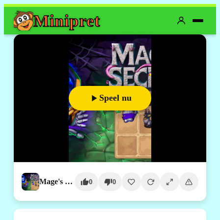
Mini
pret
Speel nu
Mage's Secret
0
0