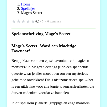
Home
›
Spelletjes
›
Mage's Secret
★
★
★
★
★
0,0
/ 5 ·
0
stemmen
Spelomschrijving Mage's Secret
Mage's Secret: Word een Machtige
Tovenaar!
Ben jij klaar voor een episch avontuur vol magie en
monsters? In Mage's Secret ga je op een spannende
queeste waar je alles moet doen om een mysterieus
geheim te ontdekken! Dit is niet zomaar een spel – het
is een uitdaging voor alle jonge tovenaarsleerlingen die
durven te denken voordat ze handelen.
In dit spel kom je allerlei grappige en enge monsters