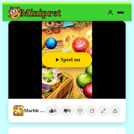
Mini
pret
Speel nu
Marble Dash
0
0