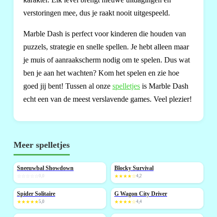
verstoringen mee, dus je raakt nooit uitgespeeld.
Marble Dash is perfect voor kinderen die houden van
puzzels, strategie en snelle spellen. Je hebt alleen maar
je muis of aanraakscherm nodig om te spelen. Dus wat
ben je aan het wachten? Kom het spelen en zie hoe
goed jij bent! Tussen al onze
spelletjes
is Marble Dash
echt een van de meest verslavende games. Veel plezier!
Meer spelletjes
Sneeuwbal Showdown
Blocky Survival
NIEUW
NIEUW
☆☆☆☆☆
0,0
★★★★☆
4,2
Spider Solitaire
G Wagon City Driver
NIEUW
NIEUW
★★★★★
5,0
★★★★☆
4,4