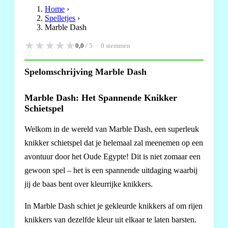
Home
›
Spelletjes
›
Marble Dash
★
★
★
★
★
0,0
/ 5 ·
0
stemmen
Spelomschrijving Marble Dash
Marble Dash: Het Spannende Knikker
Schietspel
Welkom in de wereld van Marble Dash, een superleuk
knikker schietspel dat je helemaal zal meenemen op een
avontuur door het Oude Egypte! Dit is niet zomaar een
gewoon spel – het is een spannende uitdaging waarbij
jij de baas bent over kleurrijke knikkers.
In Marble Dash schiet je gekleurde knikkers af om rijen
knikkers van dezelfde kleur uit elkaar te laten barsten.