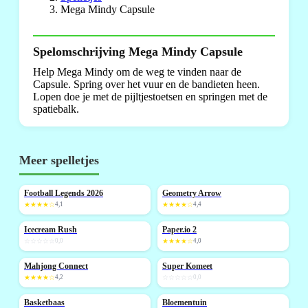
Mega Mindy Capsule
Spelomschrijving Mega Mindy Capsule
Help Mega Mindy om de weg te vinden naar de
Capsule. Spring over het vuur en de bandieten heen.
Lopen doe je met de pijltjestoetsen en springen met de
spatiebalk.
Meer spelletjes
Football Legends 2026
Geometry Arrow
NIEUW
NIEUW
★★★★☆
4,1
★★★★☆
4,4
Icecream Rush
Paper.io 2
NIEUW
☆☆☆☆☆
0,0
★★★★☆
4,0
Mahjong Connect
Super Komeet
NIEUW
NIEUW
★★★★☆
4,2
☆☆☆☆☆
0,0
Basketbaas
Bloementuin
NIEUW