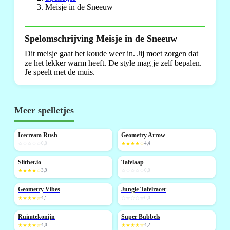
Meisje in de Sneeuw
Spelomschrijving Meisje in de Sneeuw
Dit meisje gaat het koude weer in. Jij moet zorgen dat
ze het lekker warm heeft. De style mag je zelf bepalen.
Je speelt met de muis.
Meer spelletjes
Icecream Rush
Geometry Arrow
NIEUW
NIEUW
☆☆☆☆☆
0,0
★★★★☆
4,4
Slither.io
Tafelaap
NIEUW
★★★★☆
3,9
☆☆☆☆☆
0,0
Geometry Vibes
Jungle Tafelracer
NIEUW
NIEUW
★★★★☆
4,1
☆☆☆☆☆
0,0
Ruimtekonijn
Super Bubbels
NIEUW
★★★★☆
4,0
★★★★☆
4,2