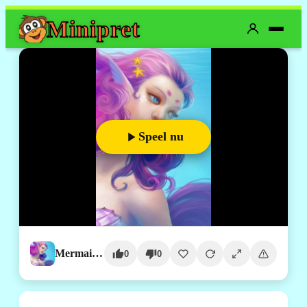
Mini
pret
Speel nu
Mermaid Wonders Hidden Object
0
0