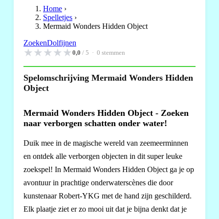
Home
›
Spelletjes
›
Mermaid Wonders Hidden Object
Zoeken
Dolfijnen
★
★
★
★
★
0,0
/ 5 ·
0
stemmen
Spelomschrijving Mermaid Wonders Hidden
Object
Mermaid Wonders Hidden Object - Zoeken
naar verborgen schatten onder water!
Duik mee in de magische wereld van zeemeerminnen
en ontdek alle verborgen objecten in dit super leuke
zoekspel! In Mermaid Wonders Hidden Object ga je op
avontuur in prachtige onderwaterscènes die door
kunstenaar Robert-YKG met de hand zijn geschilderd.
Elk plaatje ziet er zo mooi uit dat je bijna denkt dat je