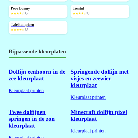
Poor Bunny
Tiental
NIEUW
NIEUW
★★★★☆
4,2
★★★★☆
3,9
Tafelkampioen
NIEUW
★★★★☆
3,7
Bijpassende kleurplaten
Dolfijn eenhoorn in de
Springende dolfijn met
zee kleurplaat
visjes en zeewier
kleurplaat
Kleurplaat printen
Kleurplaat printen
Twee dolfijnen
Minecraft dolfijn pixel
springen in de zon
kleurplaat
kleurplaat
Kleurplaat printen
Kleurplaat printen