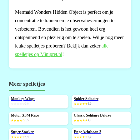
Mermaid Wonders Hidden Object is perfect om je
concentratie te trainen en je observatievermogen te
verbeteren. Bovendien is het gewoon heel erg
ontspannend en plezierig om te spelen. Wil je nog meer
leuke spelletjes proberen? Bekijk dan zeker
alle
spelletjes op Minipret.nl
!
Meer spelletjes
Monkey Wings
Spider Solitaire
NIEUW
NIEUW
☆☆☆☆☆
0,0
★★★★★
5,0
Motor X3M Race
Classic Solitaire Deluxe
NIEUW
★★★★☆
3,5
★★★★★
4,7
Super Stacker
Enge Achtbaan 3
NIEUW
★★★★☆
4,4
★★★★☆
4,0