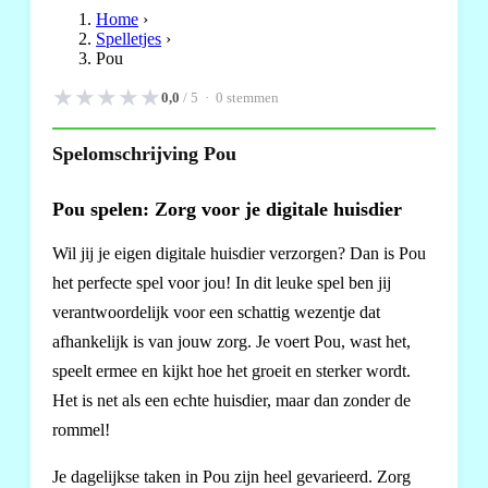
Home
›
Spelletjes
›
Pou
★
★
★
★
★
0,0
/ 5 ·
0
stemmen
Spelomschrijving Pou
Pou spelen: Zorg voor je digitale huisdier
Wil jij je eigen digitale huisdier verzorgen? Dan is Pou
het perfecte spel voor jou! In dit leuke spel ben jij
verantwoordelijk voor een schattig wezentje dat
afhankelijk is van jouw zorg. Je voert Pou, wast het,
speelt ermee en kijkt hoe het groeit en sterker wordt.
Het is net als een echte huisdier, maar dan zonder de
rommel!
Je dagelijkse taken in Pou zijn heel gevarieerd. Zorg