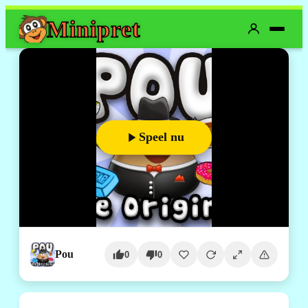
Mini
pret
Speel nu
Pou
0
0