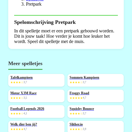
Pretpark
Spelomschrijving Pretpark
In dit spelletje moet er een pretpark gebouwd worden.
Dit is jouw taak! Hoe verder je komt hoe leuker het
wordt. Speel dit spelletje met de muis.
Meer spelletjes
Tafelkampioen
Sommen Kampioen
NIEUW
NIEUW
★★★★☆
3,7
★★★★☆
3,7
Motor X3M Race
Froggy Road
NIEUW
★★★★☆
3,5
★★★★★
4,7
Football Legends 2026
Squishy Bounce
NIEUW
NIEUW
★★★★☆
4,1
★★★★☆
3,7
Welk dier ben jij?
Slither.io
NIEUW
★★★★★
4,7
★★★★☆
3,9