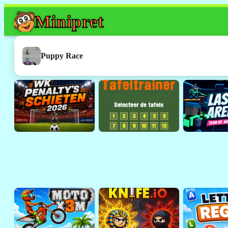
Mini
pret
Dit spel werkt h
Dit was een
Flash
-spelletje. 
Puppy Race
ondersteund door browsers 