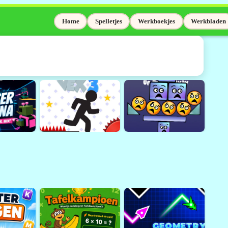
Home
Spelletjes
Werkboekjes
Werkbladen
elaas niet meer
Adobe Flash wordt niet meer
sinds 31 december 2020.