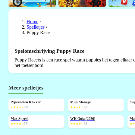
Home
›
Spelletjes
›
Puppy Race
Spelomschrijving Puppy Race
Puppy Racers is een race spel waarin puppies het tegen elkaar 
het toetsenbord.
Meer spelletjes
Pepernoten Klikker
Mijn Manege
Su
NIEUW
N
★★★★☆
3,9
★★★★☆
3,8
☆
Max Speed
WK Quiz (2026)
Ma
NIEUW
NIEUW
N
★★★★☆
3,8
★★★★☆
4,1
★