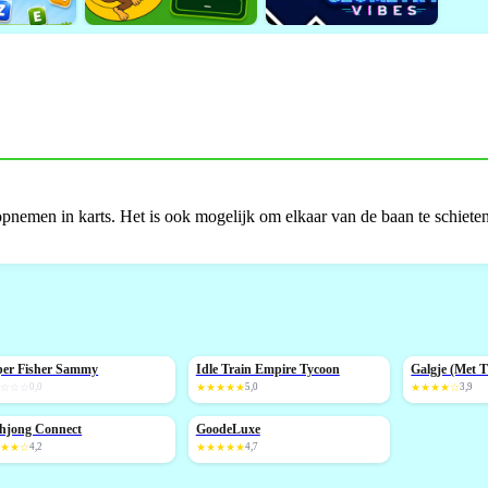
opnemen in karts. Het is ook mogelijk om elkaar van de baan te schiete
per Fisher Sammy
Idle Train Empire Tycoon
Galgje (Met 
IEUW
NIEUW
☆☆☆☆
0,0
★★★★★
5,0
★★★★☆
3,9
hjong Connect
GoodeLuxe
IEUW
NIEUW
★★★☆
4,2
★★★★★
4,7