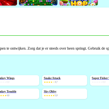
apen te ontwijken. Zorg dat je er steeds over heen springt. Gebruik de sp
nkey Wings
Snake Attack
Super Fishe
IEUW
NIEUW
NIEUW
☆☆☆☆
0,0
★★★★☆
3,7
☆☆☆☆☆
0,0
nkey Trouble
Sky Obby
IEUW
NIEUW
★★★★
4,6
★★★★★
5,0