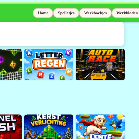
Home
Spelletjes
Werkboekjes
Werkbladen
elaas niet meer
Adobe Flash wordt niet meer
sinds 31 december 2020.