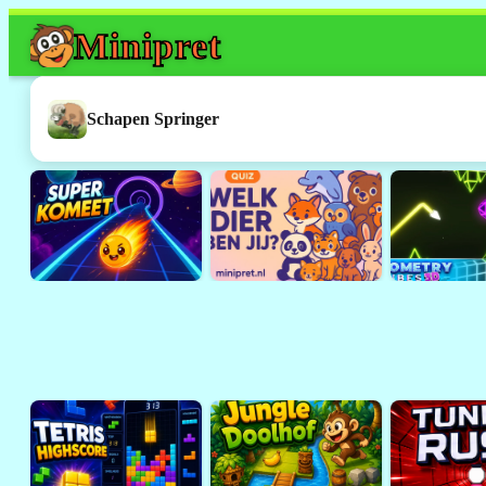
Mini
pret
Dit spel werkt h
Dit was een
Flash
-spelletje. 
Schapen Springer
ondersteund door browsers 