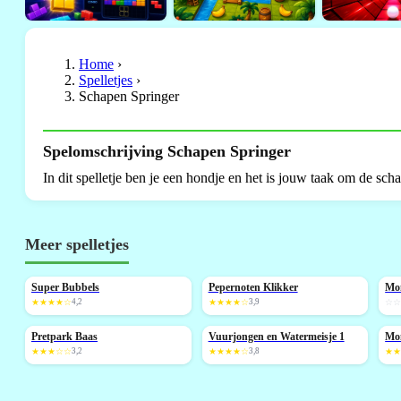
Home
›
Spelletjes
›
Schapen Springer
Spelomschrijving Schapen Springer
In dit spelletje ben je een hondje en het is jouw taak om de sch
Meer spelletjes
Super Bubbels
Pepernoten Klikker
Mo
NIEUW
N
★★★★☆
4,2
★★★★☆
3,9
☆
Pretpark Baas
Vuurjongen en Watermeisje 1
Mo
NIEUW
N
★★★☆☆
3,2
★★★★☆
3,8
★