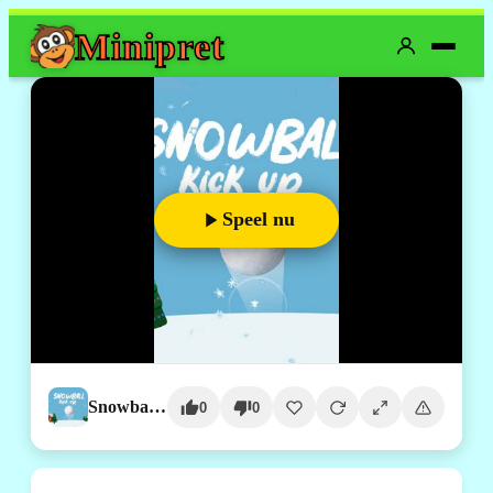
Mini
pret
Speel nu
Snowball Kickup
0
0