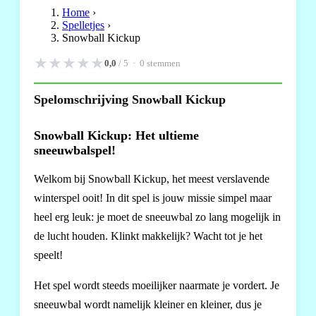
Home
›
Spelletjes
›
Snowball Kickup
★
★
★
★
★
0,0
/ 5 ·
0
stemmen
Spelomschrijving Snowball Kickup
Snowball Kickup: Het ultieme
sneeuwbalspel!
Welkom bij Snowball Kickup, het meest verslavende
winterspel ooit! In dit spel is jouw missie simpel maar
heel erg leuk: je moet de sneeuwbal zo lang mogelijk in
de lucht houden. Klinkt makkelijk? Wacht tot je het
speelt!
Het spel wordt steeds moeilijker naarmate je vordert. Je
sneeuwbal wordt namelijk kleiner en kleiner, dus je