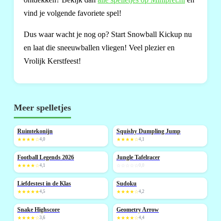
vind je volgende favoriete spel!
Dus waar wacht je nog op? Start Snowball Kickup nu
en laat die sneeuwballen vliegen! Veel plezier en
Vrolijk Kerstfeest!
Meer spelletjes
Ruimtekonijn
Squishy Dumpling Jump
NIEUW
NIEUW
★★★★☆
4,0
★★★★☆
4,1
Football Legends 2026
Jungle Tafelracer
NIEUW
NIEUW
★★★★☆
4,1
☆☆☆☆☆
0,0
Liefdestest in de Klas
Sudoku
NIEUW
NIEUW
★★★★★
4,5
★★★★☆
4,2
Snake Highscore
Geometry Arrow
NIEUW
NIEUW
★★★★☆
3,6
★★★★☆
4,4