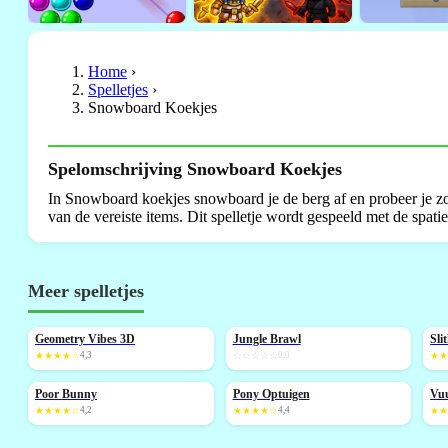
Home
›
Spelletjes
›
Snowboard Koekjes
Spelomschrijving Snowboard Koekjes
In Snowboard koekjes snowboard je de berg af en probeer je z
van de vereiste items. Dit spelletje wordt gespeeld met de spati
Meer spelletjes
Geometry Vibes 3D
Jungle Brawl
Sli
NIEUW
NIEUW
★★★★☆
4,3
☆☆☆☆☆
0,0
★
Poor Bunny
Pony Optuigen
Vuu
NIEUW
★★★★☆
4,2
★★★★☆
4,4
★