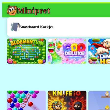
Mini
pret
Dit spel werkt h
Dit was een
Flash
-spelletje. 
Snowboard Koekjes
ondersteund door browsers 