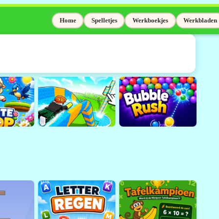
Home
Spelletjes
Werkboekjes
Werkbladen
elaas niet meer
Adobe Flash wordt niet meer
sinds 31 december 2020.