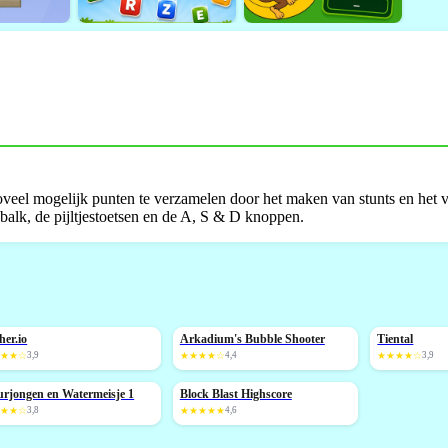
oveel mogelijk punten te verzamelen door het maken van stunts en het 
ebalk, de pijltjestoetsen en de A, S & D knoppen.
ther.io
Arkadium's Bubble Shooter
Tiental
NIEUW
NIEUW
★★★☆
3,9
★★★★☆
4,4
★★★★☆
3,9
rjongen en Watermeisje 1
Block Blast Highscore
NIEUW
★★★☆
3,8
★★★★★
4,6