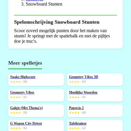
Snowboard Stunten
Spelomschrijving Snowboard Stunten
Scoor zoveel mogelijk punten door het maken van
stunts! Je springt met de spatiebalk en met de pijltjes
doe je truc's.
Meer spelletjes
Snake Highscore
Geometry Vibes 3D
NIEUW
NIEUW
★★★★☆
3,6
★★★★☆
4,3
Geometry Vibes
Moeilijke Woorden
NIEUW
★★★★☆
4,1
★★★★☆
4,1
Galgje (Met Thema's)
Paper.io 2
★★★★☆
3,9
★★★★☆
4,0
G Wagon City Driver
Tafeltrainer
NIEUW
★★★★☆
4,4
★★★★☆
4,2