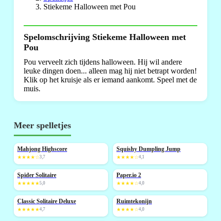
Stiekeme Halloween met Pou
Spelomschrijving Stiekeme Halloween met
Pou
Pou verveelt zich tijdens halloween. Hij wil andere
leuke dingen doen... alleen mag hij niet betrapt worden!
Klik op het kruisje als er iemand aankomt. Speel met de
muis.
Meer spelletjes
Mahjong Highscore
Squishy Dumpling Jump
NIEUW
NIEUW
★★★★☆
3,7
★★★★☆
4,1
Spider Solitaire
Paper.io 2
NIEUW
★★★★★
5,0
★★★★☆
4,0
Classic Solitaire Deluxe
Ruimtekonijn
NIEUW
NIEUW
★★★★★
4,7
★★★★☆
4,0