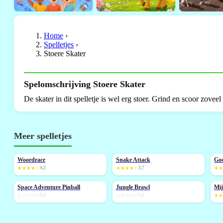
Home
›
Spelletjes
›
Stoere Skater
Spelomschrijving Stoere Skater
De skater in dit spelletje is wel erg stoer. Grind en scoor zoveel
Meer spelletjes
Woordrace
Snake Attack
Go
NIEUW
NIEUW
N
★★★★☆
4,2
★★★★☆
3,7
★
Space Adventure Pinball
Jungle Brawl
Mi
NIEUW
NIEUW
☆☆☆☆☆
0,0
☆☆☆☆☆
0,0
★