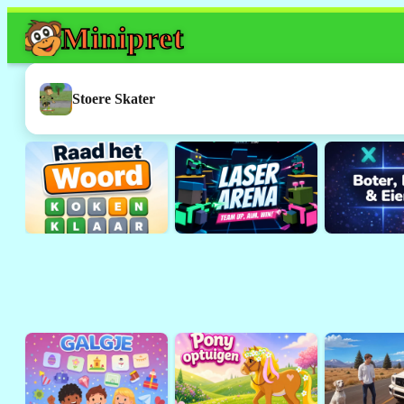
Mini
pret
Dit spel werkt h
Dit was een
Flash
-spelletje. 
Stoere Skater
ondersteund door browsers 