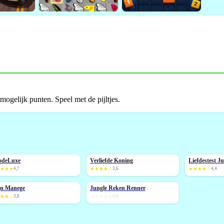
 mogelijk punten. Speel met de pijltjes.
odeLuxe
Verliefde Koning
Liefdestest J
IEUW
NIEUW
★★★★
4,7
★★★★☆
3,6
★★★★☆
4,4
jn Manege
Jungle Reken Renner
NIEUW
★★★☆
3,8
☆☆☆☆☆
0,0