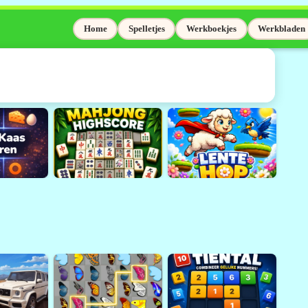
Home
Spelletjes
Werkboekjes
Werkbladen
elaas niet meer
Adobe Flash wordt niet meer
sinds 31 december 2020.