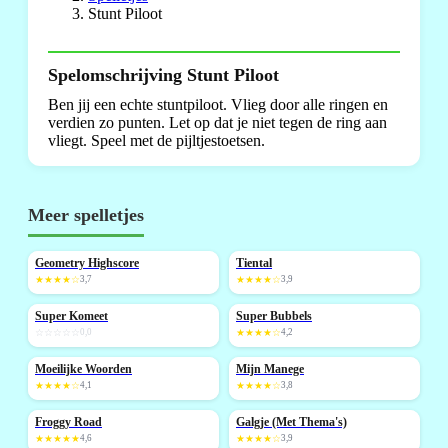
Stunt Piloot
Spelomschrijving Stunt Piloot
Ben jij een echte stuntpiloot. Vlieg door alle ringen en
verdien zo punten. Let op dat je niet tegen de ring aan
vliegt. Speel met de pijltjestoetsen.
Meer spelletjes
Geometry Highscore
Tiental
NIEUW
NIEUW
★★★★☆
3,7
★★★★☆
3,9
Super Komeet
Super Bubbels
NIEUW
☆☆☆☆☆
0,0
★★★★☆
4,2
Moeilijke Woorden
Mijn Manege
★★★★☆
4,1
★★★★☆
3,8
Froggy Road
Galgje (Met Thema's)
NIEUW
★★★★★
4,6
★★★★☆
3,9