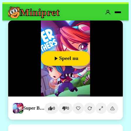
Mini
pret
Speel nu
Super Brothers
0
0