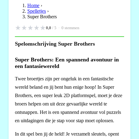
Home
›
Spelletjes
›
Super Brothers
★
★
★
★
★
0,0
/ 5 ·
0
stemmen
Spelomschrijving Super Brothers
Super Brothers: Een spannend avontuur in
een fantasiewereld
Twee broertjes zijn per ongeluk in een fantastische
wereld beland en jij bent hun enige hoop! In Super
Brothers, een super leuk 2D platformspel, moet je deze
broers helpen om uit deze gevaarlijke wereld te
ontsnappen. Het is een spannend avontuur vol puzzels
en uitdagingen die je stap voor stap moet oplossen.
In dit spel ben jij de held! Je verzamelt sleutels, opent