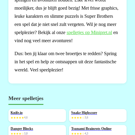
moeilijker, dus je blijft goed bezig! Met frisse graphics,
leuke karakters en slimme puzzels is Super Brothers
een spel dat je niet snel zult vergeten. Wil je nog meer
spelplezier? Bekijk al onze
spelletjes op Minipret.nl
en
vind nog veel meer avonturen!
Dus: ben jij klaar om twee broertjes te redden? Spring
in het spel en help ze ontsnappen uit deze fantastische
wereld. Veel speelplezier!
Meer spelletjes
Knife.io
Snake Highscore
NIEUW
NIEUW
★★★★★
4,6
★★★★☆
3,6
Danger Blocks
Tsunami Brainrots Online
NIEUW
★★★★☆
3,8
★★★★☆
4,3