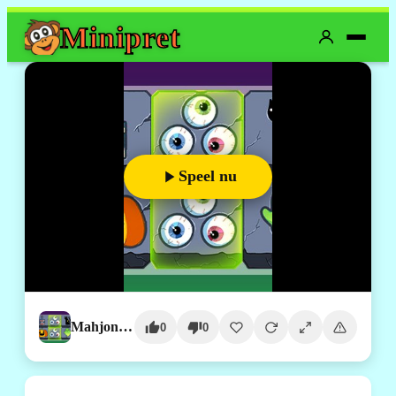
Mini
pret
Speel nu
Mahjong Connect Halloween
0
0