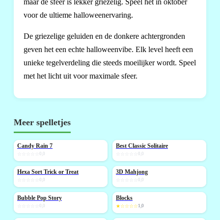
maar de sfeer is lekker griezelig. Speel het in oktober
voor de ultieme halloweenervaring.
De griezelige geluiden en de donkere achtergronden
geven het een echte halloweenvibe. Elk level heeft een
unieke tegelverdeling die steeds moeilijker wordt. Speel
met het licht uit voor maximale sfeer.
Meer spelletjes
Candy Rain 7
Best Classic Solitaire
NIEUW
NIEUW
☆☆☆☆☆
0,0
☆☆☆☆☆
0,0
Hexa Sort Trick or Treat
3D Mahjong
NIEUW
NIEUW
☆☆☆☆☆
0,0
☆☆☆☆☆
0,0
Bubble Pop Story
Blocks
NIEUW
NIEUW
☆☆☆☆☆
0,0
★☆☆☆☆
1,0