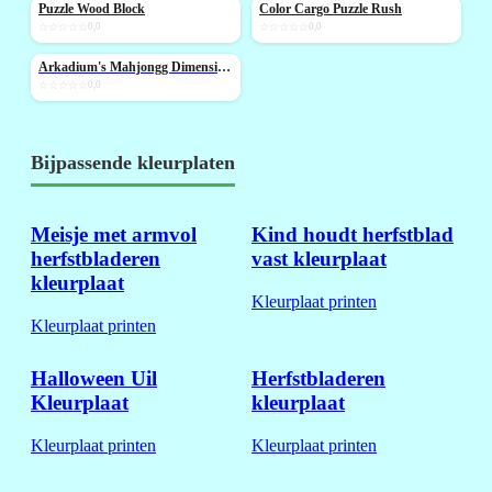
Puzzle Wood Block
Color Cargo Puzzle Rush
NIEUW
NIEUW
☆☆☆☆☆
0,0
☆☆☆☆☆
0,0
Arkadium's Mahjongg Dimensions Blue
NIEUW
☆☆☆☆☆
0,0
Bijpassende kleurplaten
Meisje met armvol
Kind houdt herfstblad
herfstbladeren
vast kleurplaat
kleurplaat
Kleurplaat printen
Kleurplaat printen
Halloween Uil
Herfstbladeren
Kleurplaat
kleurplaat
Kleurplaat printen
Kleurplaat printen