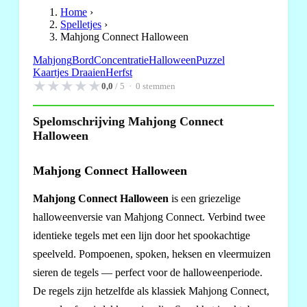
Home
›
Spelletjes
›
Mahjong Connect Halloween
Mahjong
Bord
Concentratie
Halloween
Puzzel
Kaartjes Draaien
Herfst
★
★
★
★
★
0,0
/ 5 ·
0
stemmen
Spelomschrijving Mahjong Connect
Halloween
Mahjong Connect Halloween
Mahjong Connect Halloween
is een griezelige
halloweenversie van Mahjong Connect. Verbind twee
identieke tegels met een lijn door het spookachtige
speelveld. Pompoenen, spoken, heksen en vleermuizen
sieren de tegels — perfect voor de halloweenperiode.
De regels zijn hetzelfde als klassiek Mahjong Connect,