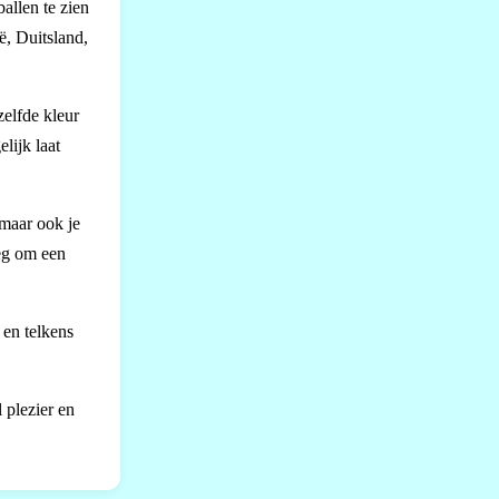
allen te zien
ë, Duitsland,
zelfde kleur
lijk laat
 maar ook je
oeg om een
 en telkens
 plezier en