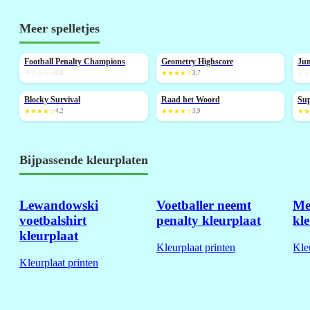
Meer spelletjes
Football Penalty Champions
Geometry Highscore
Jun
NIEUW
NIEUW
N
☆☆☆☆☆
0,0
★★★★☆
3,7
☆
Blocky Survival
Raad het Woord
Sup
NIEUW
N
★★★★☆
4,2
★★★★☆
3,9
★
Bijpassende kleurplaten
Lewandowski
Voetballer neemt
Mes
voetbalshirt
penalty kleurplaat
kl
kleurplaat
Kleurplaat printen
Kle
Kleurplaat printen