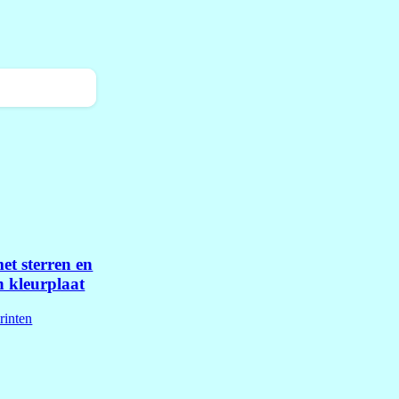
et sterren en
en kleurplaat
rinten