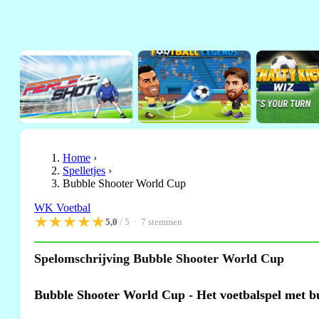
Home
›
Spelletjes
›
Bubble Shooter World Cup
WK Voetbal
★
★
★
★
★
5,0
/ 5 ·
7
stemmen
Spelomschrijving Bubble Shooter World Cup
Bubble Shooter World Cup - Het voetbalspel met b