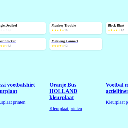
gle Doolhof
Monkey Trouble
Block Blast
IEUW
NIEUW
NIEUW
☆☆☆☆
0,0
★★★★★
4,6
★★★★☆
4,2
er Stacker
Mahjong Connect
IEUW
NIEUW
★★★☆
4,4
★★★★☆
4,2
si voetbalshirt
Oranje Bus
Voetbal m
eurplaat
HOLLAND
actielijn
kleurplaat
urplaat printen
Kleurplaat p
Kleurplaat printen