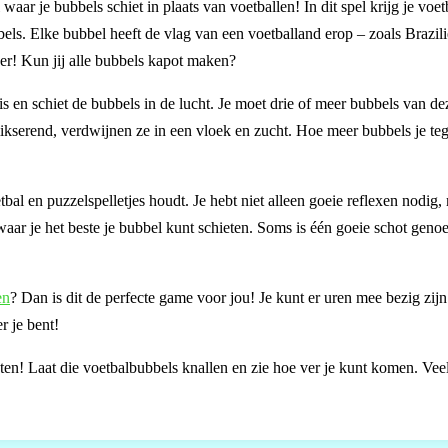
r je bubbels schiet in plaats van voetballen! In dit spel krijg je voetb
bels. Elke bubbel heeft de vlag van een voetballand erop – zoals Brazili
er! Kun jij alle bubbels kapot maken?
uis en schiet de bubbels in de lucht. Je moet drie of meer bubbels van de
mikserend, verdwijnen ze in een vloek en zucht. Hoe meer bubbels je tege
al en puzzelspelletjes houdt. Je hebt niet alleen goeie reflexen nodig,
aar je het beste je bubbel kunt schieten. Soms is één goeie schot gen
en
? Dan is dit de perfecte game voor jou! Je kunt er uren mee bezig zijn
r je bent!
en! Laat die voetbalbubbels knallen en zie hoe ver je kunt komen. Veel