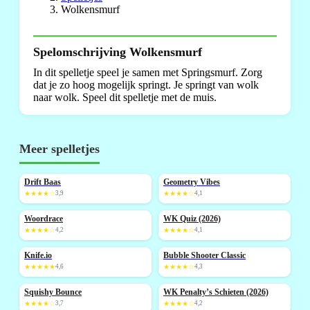
Wolkensmurf
Spelomschrijving Wolkensmurf
In dit spelletje speel je samen met Springsmurf. Zorg
dat je zo hoog mogelijk springt. Je springt van wolk
naar wolk. Speel dit spelletje met de muis.
Meer spelletjes
Drift Baas
Geometry Vibes
NIEUW
★★★★☆
3,9
★★★★☆
4,1
Woordrace
WK Quiz (2026)
NIEUW
NIEUW
★★★★☆
4,2
★★★★☆
4,1
Knife.io
Bubble Shooter Classic
NIEUW
NIEUW
★★★★★
4,6
★★★★☆
4,3
Squishy Bounce
WK Penalty’s Schieten (2026)
NIEUW
NIEUW
★★★★☆
3,7
★★★★☆
4,2