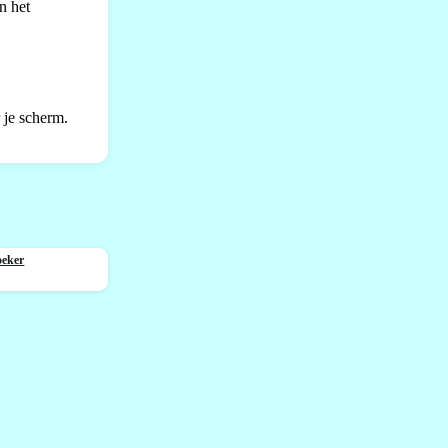
n het
 je scherm.
oeker