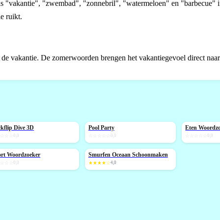
s "vakantie", "zwembad", "zonnebril", "watermeloen" en "barbecue" i
e ruikt.
 in de vakantie. De zomerwoorden brengen het vakantiegevoel direct naar
kflip Dive 3D
Pool Party
Eten Woordz
IEUW
NIEUW
NIEUW
☆☆☆☆
0,0
☆☆☆☆☆
0,0
☆☆☆☆☆
0,0
rt Woordzoeker
Smurfen Oceaan Schoonmaken
IEUW
☆☆☆☆
0,0
★★★★☆
4,0