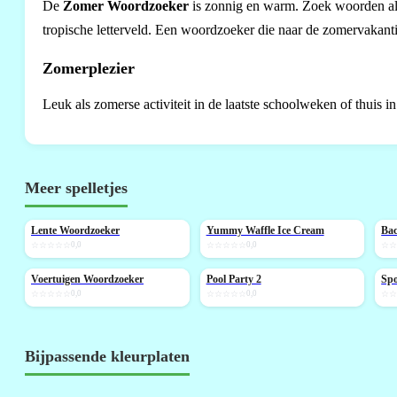
De
Zomer Woordzoeker
is zonnig en warm. Zoek woorden al
tropische letterveld. Een woordzoeker die naar de zomervakanti
Zomerplezier
Leuk als zomerse activiteit in de laatste schoolweken of thuis
Meer spelletjes
Lente Woordzoeker
Yummy Waffle Ice Cream
Bac
NIEUW
NIEUW
N
☆☆☆☆☆
0,0
☆☆☆☆☆
0,0
☆
Voertuigen Woordzoeker
Pool Party 2
Spo
NIEUW
NIEUW
N
☆☆☆☆☆
0,0
☆☆☆☆☆
0,0
☆
Bijpassende kleurplaten