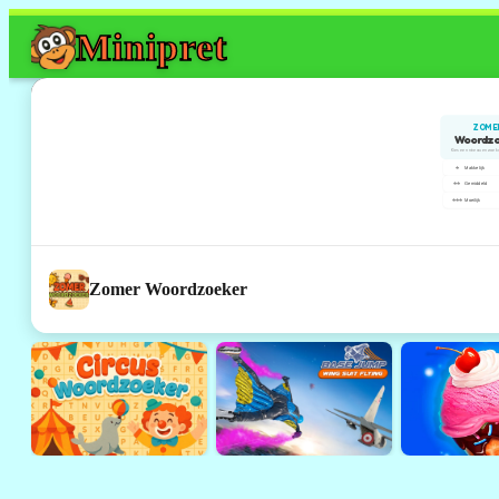
Mini
pret
Zomer Woordzoeker