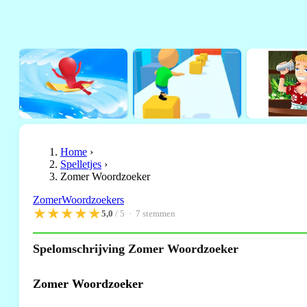
Home
›
Spelletjes
›
Zomer Woordzoeker
Zomer
Woordzoekers
★
★
★
★
★
5,0
/ 5 ·
7
stemmen
Spelomschrijving Zomer Woordzoeker
Zomer Woordzoeker