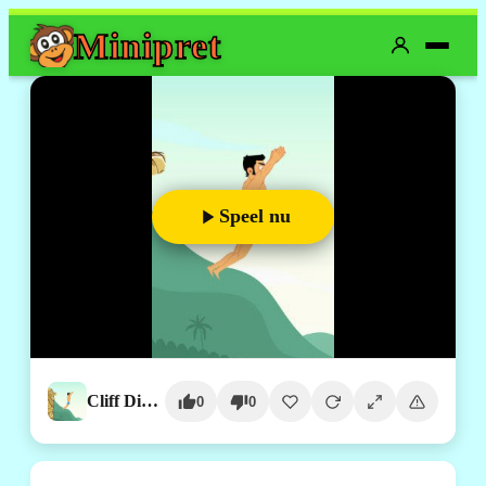
Mini
pret
Speel nu
Cliff Diving
0
0