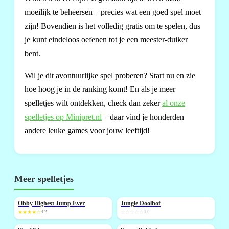
moeilijk te beheersen – precies wat een goed spel moet
zijn! Bovendien is het volledig gratis om te spelen, dus
je kunt eindeloos oefenen tot je een meester-duiker
bent.
Wil je dit avontuurlijke spel proberen? Start nu en zie
hoe hoog je in de ranking komt! En als je meer
spelletjes wilt ontdekken, check dan zeker
al onze
spelletjes op Minipret.nl
– daar vind je honderden
andere leuke games voor jouw leeftijd!
Meer spelletjes
Obby Highest Jump Ever
Jungle Doolhof
NIEUW
NIEUW
★★★★☆
4,2
☆☆☆☆☆
0,0