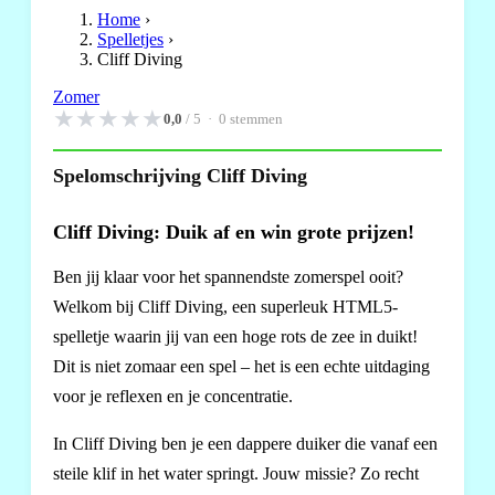
Home
›
Spelletjes
›
Cliff Diving
Zomer
★
★
★
★
★
0,0
/ 5 ·
0
stemmen
Spelomschrijving Cliff Diving
Cliff Diving: Duik af en win grote prijzen!
Ben jij klaar voor het spannendste zomerspel ooit?
Welkom bij Cliff Diving, een superleuk HTML5-
spelletje waarin jij van een hoge rots de zee in duikt!
Dit is niet zomaar een spel – het is een echte uitdaging
voor je reflexen en je concentratie.
In Cliff Diving ben je een dappere duiker die vanaf een
steile klif in het water springt. Jouw missie? Zo recht