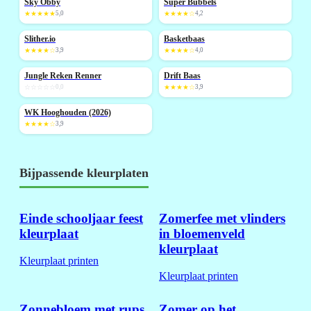
Sky Obby
Super Bubbels
NIEUW
★★★★★
5,0
★★★★☆
4,2
Slither.io
Basketbaas
NIEUW
★★★★☆
3,9
★★★★☆
4,0
Jungle Reken Renner
Drift Baas
NIEUW
☆☆☆☆☆
0,0
★★★★☆
3,9
WK Hooghouden (2026)
NIEUW
★★★★☆
3,9
Bijpassende kleurplaten
Einde schooljaar feest
Zomerfee met vlinders
kleurplaat
in bloemenveld
kleurplaat
Kleurplaat printen
Kleurplaat printen
Zonnebloem met rups
Zomer op het