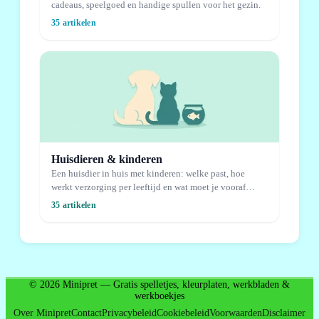
cadeaus, speelgoed en handige spullen voor het gezin.
35 artikelen
Huisdieren & kinderen
Een huisdier in huis met kinderen: welke past, hoe
werkt verzorging per leeftijd en wat moet je vooraf
weten.
35 artikelen
© 2026 Minipret — Gratis spelletjes, kleurplaten, werkbladen &
werkboekjes
Over Minipret
Contact
Privacybeleid
Cookiebeleid
Voorwaarden
Disclaimer