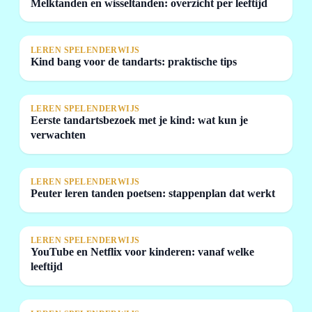
Melktanden en wisseltanden: overzicht per leeftijd
LEREN SPELENDERWIJS
Kind bang voor de tandarts: praktische tips
LEREN SPELENDERWIJS
Eerste tandartsbezoek met je kind: wat kun je
verwachten
LEREN SPELENDERWIJS
Peuter leren tanden poetsen: stappenplan dat werkt
LEREN SPELENDERWIJS
YouTube en Netflix voor kinderen: vanaf welke
leeftijd