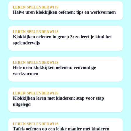
LEREN SPELENDERWIJS
Halve uren klokkijken oefenen: tips en werkvormen
LEREN SPELENDERWIJS
Klokkijken oefenen in groep 3: zo leert je kind het
spelenderwijs
LEREN SPELENDERWIJS
Hele uren klokkijken oefenen: eenvoudige
werkvormen
LEREN SPELENDERWIJS
Klokkijken leren met kinderen: stap voor stap
uitgelegd
LEREN SPELENDERWIJS
Tafels oefenen op een leuke manier met kinderen