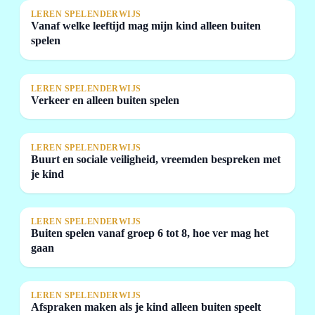
LEREN SPELENDERWIJS
Vanaf welke leeftijd mag mijn kind alleen buiten
spelen
LEREN SPELENDERWIJS
Verkeer en alleen buiten spelen
LEREN SPELENDERWIJS
Buurt en sociale veiligheid, vreemden bespreken met
je kind
LEREN SPELENDERWIJS
Buiten spelen vanaf groep 6 tot 8, hoe ver mag het
gaan
LEREN SPELENDERWIJS
Afspraken maken als je kind alleen buiten speelt