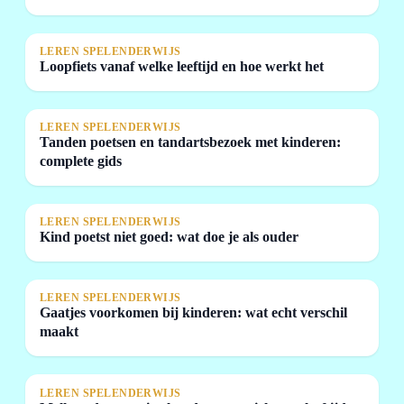
LEREN SPELENDERWIJS
Loopfiets vanaf welke leeftijd en hoe werkt het
LEREN SPELENDERWIJS
Tanden poetsen en tandartsbezoek met kinderen:
complete gids
LEREN SPELENDERWIJS
Kind poetst niet goed: wat doe je als ouder
LEREN SPELENDERWIJS
Gaatjes voorkomen bij kinderen: wat echt verschil
maakt
LEREN SPELENDERWIJS