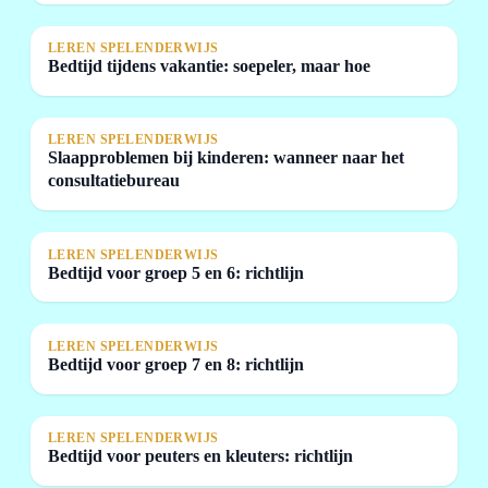
LEREN SPELENDERWIJS
Bedtijd tijdens vakantie: soepeler, maar hoe
LEREN SPELENDERWIJS
Slaapproblemen bij kinderen: wanneer naar het
consultatiebureau
LEREN SPELENDERWIJS
Bedtijd voor groep 5 en 6: richtlijn
LEREN SPELENDERWIJS
Bedtijd voor groep 7 en 8: richtlijn
LEREN SPELENDERWIJS
Bedtijd voor peuters en kleuters: richtlijn