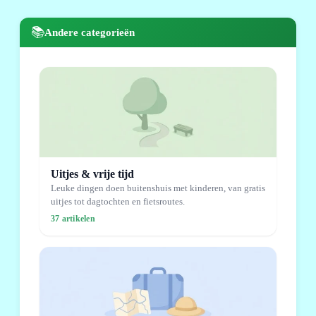
📚
Andere categorieën
Uitjes & vrije tijd
Leuke dingen doen buitenshuis met kinderen, van gratis
uitjes tot dagtochten en fietsroutes.
37 artikelen