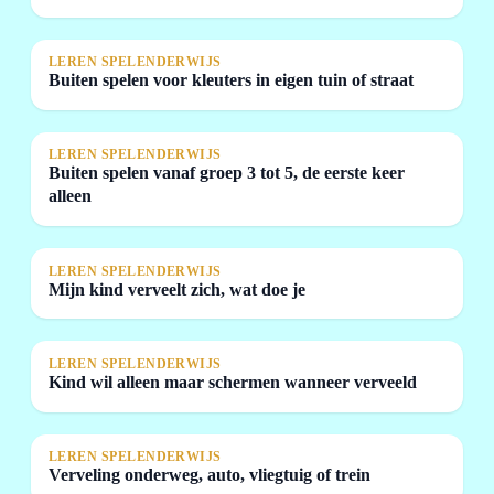
LEREN SPELENDERWIJS
Buiten spelen voor kleuters in eigen tuin of straat
LEREN SPELENDERWIJS
Buiten spelen vanaf groep 3 tot 5, de eerste keer
alleen
LEREN SPELENDERWIJS
Mijn kind verveelt zich, wat doe je
LEREN SPELENDERWIJS
Kind wil alleen maar schermen wanneer verveeld
LEREN SPELENDERWIJS
Verveling onderweg, auto, vliegtuig of trein