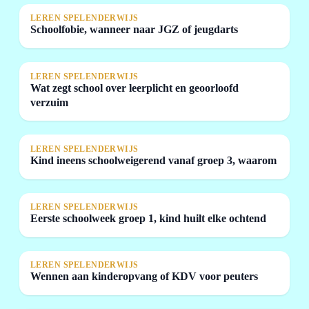
LEREN SPELENDERWIJS
Schoolfobie, wanneer naar JGZ of jeugdarts
LEREN SPELENDERWIJS
Wat zegt school over leerplicht en geoorloofd
verzuim
LEREN SPELENDERWIJS
Kind ineens schoolweigerend vanaf groep 3, waarom
LEREN SPELENDERWIJS
Eerste schoolweek groep 1, kind huilt elke ochtend
LEREN SPELENDERWIJS
Wennen aan kinderopvang of KDV voor peuters