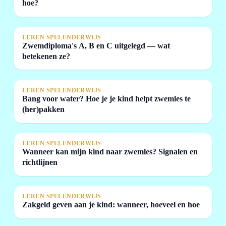
hoe?
LEREN SPELENDERWIJS
Zwemdiploma's A, B en C uitgelegd — wat
betekenen ze?
LEREN SPELENDERWIJS
Bang voor water? Hoe je je kind helpt zwemles te
(her)pakken
LEREN SPELENDERWIJS
Wanneer kan mijn kind naar zwemles? Signalen en
richtlijnen
LEREN SPELENDERWIJS
Zakgeld geven aan je kind: wanneer, hoeveel en hoe