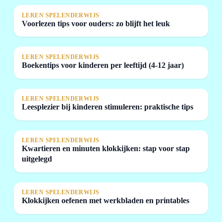
LEREN SPELENDERWIJS
Voorlezen tips voor ouders: zo blijft het leuk
LEREN SPELENDERWIJS
Boekentips voor kinderen per leeftijd (4-12 jaar)
LEREN SPELENDERWIJS
Leesplezier bij kinderen stimuleren: praktische tips
LEREN SPELENDERWIJS
Kwartieren en minuten klokkijken: stap voor stap
uitgelegd
LEREN SPELENDERWIJS
Klokkijken oefenen met werkbladen en printables