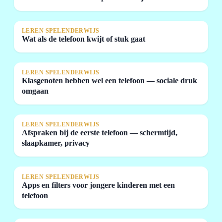
LEREN SPELENDERWIJS
Wat als de telefoon kwijt of stuk gaat
LEREN SPELENDERWIJS
Klasgenoten hebben wel een telefoon — sociale druk
omgaan
LEREN SPELENDERWIJS
Afspraken bij de eerste telefoon — schermtijd,
slaapkamer, privacy
LEREN SPELENDERWIJS
Apps en filters voor jongere kinderen met een
telefoon