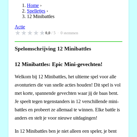
Home
›
Spelletjes
›
12 Minibattles
Actie
★
★
★
★
★
0,0
/ 5 ·
0
stemmen
Spelomschrijving 12 Minibattles
12 Minibattles: Epic Mini-gevechten!
Welkom bij 12 Minibattles, het ultieme spel voor alle
avonturiers die van snelle acties houden! Dit spel is vol
met korte, spannende gevechten waar jij de baas bent.
Je speelt tegen tegenstanders in 12 verschillende mini-
battles en probeert ze allemaal te winnen. Elke battle is
anders en stelt je voor nieuwe uitdagingen!
In 12 Minibattles ben je niet alleen een speler, je bent