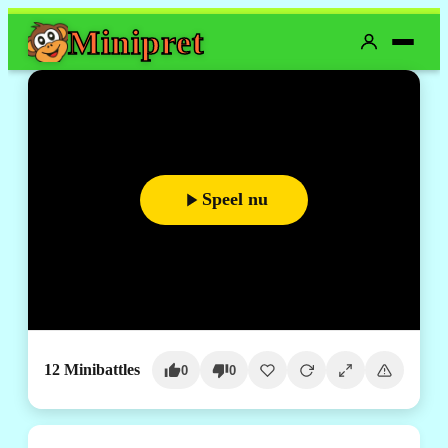
Mini
pret
Speel nu
12 Minibattles
0
0