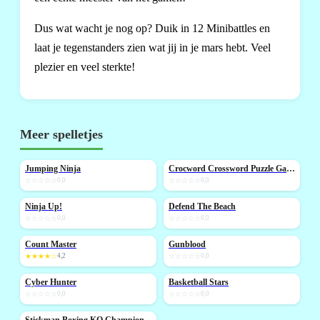
Dus wat wacht je nog op? Duik in 12 Minibattles en
laat je tegenstanders zien wat jij in je mars hebt. Veel
plezier en veel sterkte!
Meer spelletjes
Jumping Ninja
Crocword Crossword Puzzle Game
NIEUW
NIEUW
☆☆☆☆☆
0,0
☆☆☆☆☆
0,0
Ninja Up!
Defend The Beach
NIEUW
NIEUW
☆☆☆☆☆
0,0
☆☆☆☆☆
0,0
Count Master
Gunblood
NIEUW
NIEUW
★★★★☆
4,2
☆☆☆☆☆
0,0
Cyber Hunter
Basketball Stars
NIEUW
NIEUW
☆☆☆☆☆
0,0
☆☆☆☆☆
0,0
Stickman Boxing KO Champion