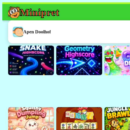
Mini
pret
Dit spel werkt h
Dit was een
Flash
-spelletje. 
Apen Doolhof
ondersteund door browsers 