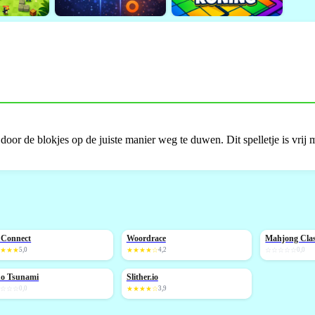
e door de blokjes op de juiste manier weg te duwen. Dit spelletje is vrij 
 Connect
Woordrace
Mahjong Clas
IEUW
NIEUW
NIEUW
★★★★
5,0
★★★★☆
4,2
☆☆☆☆☆
0,0
no Tsunami
Slither.io
IEUW
☆☆☆☆
0,0
★★★★☆
3,9