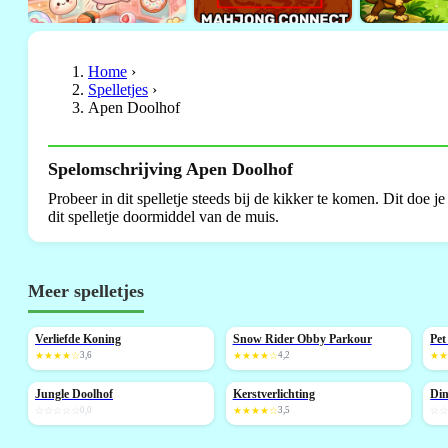
Home
›
Spelletjes
›
Apen Doolhof
Spelomschrijving Apen Doolhof
Probeer in dit spelletje steeds bij de kikker te komen. Dit doe j
dit spelletje doormiddel van de muis.
Meer spelletjes
Verliefde Koning
Snow Rider Obby Parkour
Pet
NIEUW
N
★★★★☆
3,6
★★★★☆
4,2
★
Jungle Doolhof
Kerstverlichting
Di
NIEUW
N
☆☆☆☆☆
0,0
★★★★☆
3,5
☆