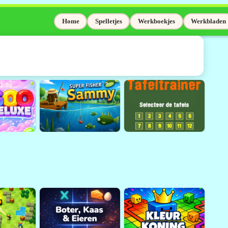
Home
Spelletjes
Werkboekjes
Werkbladen
elaas niet meer
Adobe Flash wordt niet meer
sinds 31 december 2020.