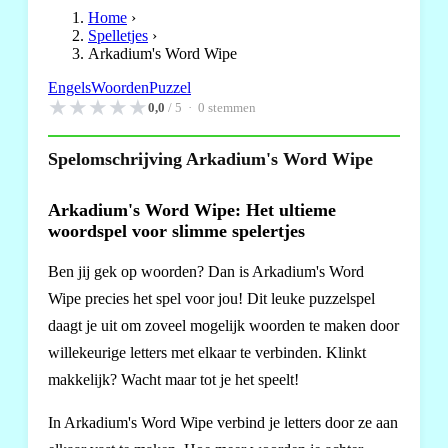
Home
›
Spelletjes
›
Arkadium's Word Wipe
Engels
Woorden
Puzzel
★
★
★
★
★
0,0
/ 5 ·
0
stemmen
Spelomschrijving Arkadium's Word Wipe
Arkadium's Word Wipe: Het ultieme
woordspel voor slimme spelertjes
Ben jij gek op woorden? Dan is Arkadium's Word
Wipe precies het spel voor jou! Dit leuke puzzelspel
daagt je uit om zoveel mogelijk woorden te maken door
willekeurige letters met elkaar te verbinden. Klinkt
makkelijk? Wacht maar tot je het speelt!
In Arkadium's Word Wipe verbind je letters door ze aan