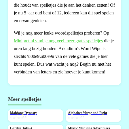
die houdt van spelletjes die je aan het denken zetten! Of
je nu 5 jaar oud bent of 12, iedereen kan dit spel spelen
en ervan genieten.
Wil je nog meer leuke woordspelletjes proberen? Op
Minipret.nl vind je nog veel meer gratis spelletjes
die je
uren lang bezig houden. Arkadium's Word Wipe is
slechts \u00e9\u00e9n van de vele games die je hier
kunt spelen. Dus wat wacht je nog? Begin nu met het
verbinden van letters en zie hoever je kunt komen!
Meer spelletjes
Mahjong Dynasty
Alphabet Merge and Fight
NIEUW
NIEUW
☆☆☆☆☆
0,0
☆☆☆☆☆
0,0
Garden Tales 4
Mystic Mahjong Adventures
NIEUW
NIEUW