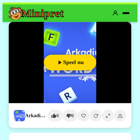
Mini
pret
Speel nu
Arkadium's Word Wipe
0
0