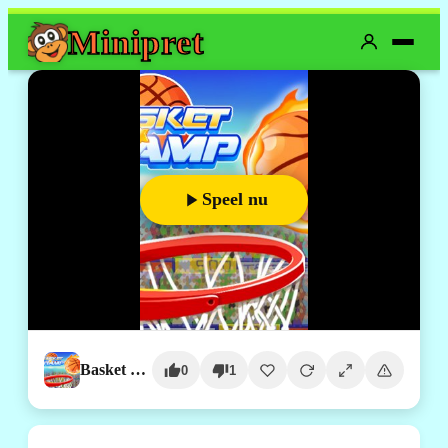
Mini
pret
Speel nu
Basket Champ
0
1