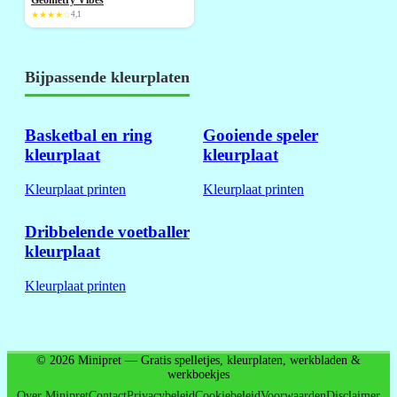
NIEUW
★★★★☆
4,1
Bijpassende kleurplaten
Basketbal en ring
Gooiende speler
kleurplaat
kleurplaat
Kleurplaat printen
Kleurplaat printen
Dribbelende voetballer
kleurplaat
Kleurplaat printen
© 2026 Minipret — Gratis spelletjes, kleurplaten, werkbladen &
werkboekjes
Over Minipret
Contact
Privacybeleid
Cookiebeleid
Voorwaarden
Disclaimer