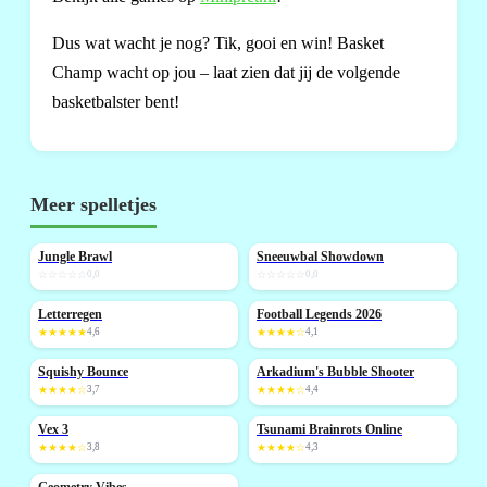
Dus wat wacht je nog? Tik, gooi en win! Basket
Champ wacht op jou – laat zien dat jij de volgende
basketbalster bent!
Meer spelletjes
Jungle Brawl
Sneeuwbal Showdown
NIEUW
NIEUW
☆☆☆☆☆
0,0
☆☆☆☆☆
0,0
Letterregen
Football Legends 2026
NIEUW
NIEUW
★★★★★
4,6
★★★★☆
4,1
Squishy Bounce
Arkadium's Bubble Shooter
NIEUW
NIEUW
★★★★☆
3,7
★★★★☆
4,4
Vex 3
Tsunami Brainrots Online
NIEUW
NIEUW
★★★★☆
3,8
★★★★☆
4,3
Geometry Vibes