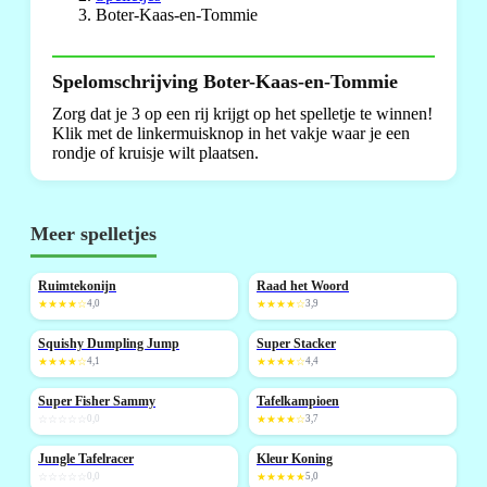
Boter-Kaas-en-Tommie
Spelomschrijving Boter-Kaas-en-Tommie
Zorg dat je 3 op een rij krijgt op het spelletje te winnen!
Klik met de linkermuisknop in het vakje waar je een
rondje of kruisje wilt plaatsen.
Meer spelletjes
Ruimtekonijn
Raad het Woord
NIEUW
★★★★☆
4,0
★★★★☆
3,9
Squishy Dumpling Jump
Super Stacker
NIEUW
NIEUW
★★★★☆
4,1
★★★★☆
4,4
Super Fisher Sammy
Tafelkampioen
NIEUW
NIEUW
☆☆☆☆☆
0,0
★★★★☆
3,7
Jungle Tafelracer
Kleur Koning
NIEUW
NIEUW
☆☆☆☆☆
0,0
★★★★★
5,0