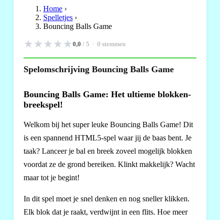
Home
›
Spelletjes
›
Bouncing Balls Game
★
★
★
★
★
0,0
/ 5 ·
0
stemmen
Spelomschrijving Bouncing Balls Game
Bouncing Balls Game: Het ultieme blokken-
breekspel!
Welkom bij het super leuke Bouncing Balls Game! Dit
is een spannend HTML5-spel waar jij de baas bent. Je
taak? Lanceer je bal en breek zoveel mogelijk blokken
voordat ze de grond bereiken. Klinkt makkelijk? Wacht
maar tot je begint!
In dit spel moet je snel denken en nog sneller klikken.
Elk blok dat je raakt, verdwijnt in een flits. Hoe meer