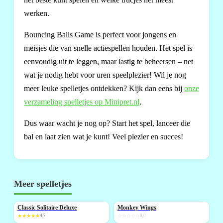
werken.
Bouncing Balls Game is perfect voor jongens en
meisjes die van snelle actiespellen houden. Het spel is
eenvoudig uit te leggen, maar lastig te beheersen – net
wat je nodig hebt voor uren speelplezier! Wil je nog
meer leuke spelletjes ontdekken? Kijk dan eens bij
onze
verzameling spelletjes op Minipret.nl
.
Dus waar wacht je nog op? Start het spel, lanceer die
bal en laat zien wat je kunt! Veel plezier en succes!
Meer spelletjes
Classic Solitaire Deluxe
Monkey Wings
NIEUW
NIEUW
★★★★★
4,7
☆☆☆☆☆
0,0