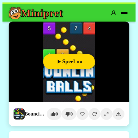
Mini
pret
Speel nu
Bouncing Balls Game
0
0