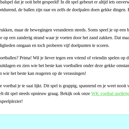
pel dat je ooit hebt gespeeld! In dit spel gebeurt er altijd iets onverw
rtdurend, de ballen zijn raar en zelfs de doelpalen doen gekke dingen. 
te drukken, maar de bewegingen veranderen steeds. Soms speel je op een 
 je op een zanderig strand waar je voeten door het zand zakken. Dat maa
igheden omgaan en toch proberen vijf doelpunten te scoren.
oetballen? Prima! Wil je liever tegen een vriend of vriendin spelen op 
uitdagen en zien wie het beste kan voetballen onder deze gekke omsta
rom wie het beste kan reageren op de verassingen!
voetbal je te saai lijkt. Dit spel is grappig, spannend en je weet nooit 
eelt dit spel steeds opnieuw graag. Bekijk ook onze
WK voetbal spelletj
peelplezier!