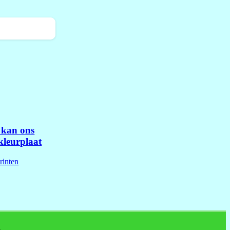
kan ons
kleurplaat
rinten
A