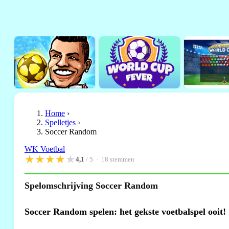
Home
›
Spelletjes
›
Soccer Random
WK Voetbal
★
★
★
★
★
4,1
/ 5 ·
18
stemmen
Spelomschrijving Soccer Random
Soccer Random spelen: het gekste voetbalspel ooit!