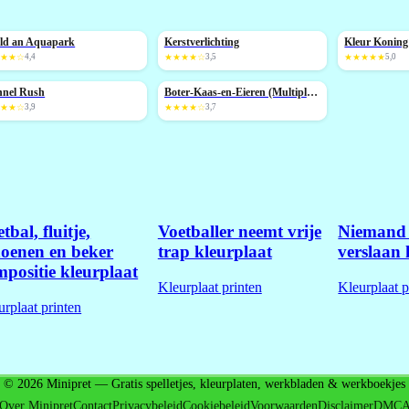
ld an Aquapark
Kerstverlichting
Kleur Koning
IEUW
NIEUW
★★★☆
4,4
★★★★☆
3,5
★★★★★
5,0
nnel Rush
Boter-Kaas-en-Eieren (Multiplayer)
IEUW
★★★☆
3,9
★★★★☆
3,7
tbal, fluitje,
Voetballer neemt vrije
Niemand 
hoenen en beker
trap kleurplaat
verslaan 
mpositie kleurplaat
Kleurplaat printen
Kleurplaat p
urplaat printen
© 2026 Minipret — Gratis spelletjes, kleurplaten, werkbladen & werkboekjes
Over Minipret
Contact
Privacybeleid
Cookiebeleid
Voorwaarden
Disclaimer
DMC