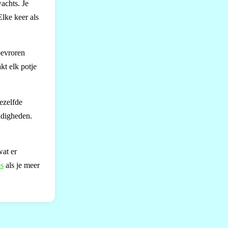
achts. Je
Elke keer als
bevroren
kt elk potje
dezelfde
ndigheden.
wat er
es
als je meer