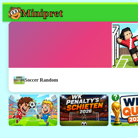
Mini
pret
Soccer Random