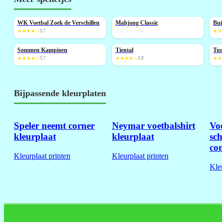
WK Voetbal Zoek de Verschillen
Mahjong Classic
Bui
NIEUW
N
★★★★☆
3,7
☆☆☆☆☆
0,0
★
Sommen Kampioen
Tiental
Tu
NIEUW
NIEUW
N
★★★★☆
3,7
★★★★☆
3,9
★
Bijpassende kleurplaten
Speler neemt corner
Neymar voetbalshirt
Voe
kleurplaat
kleurplaat
sc
co
Kleurplaat printen
Kleurplaat printen
Kle