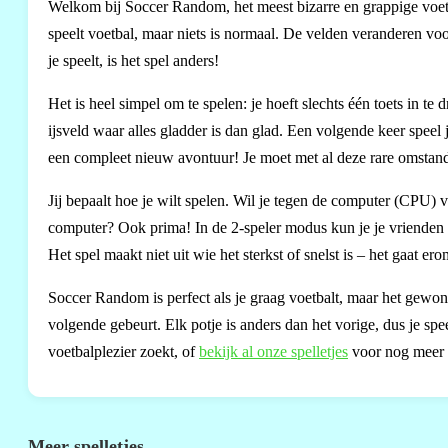
Welkom bij Soccer Random, het meest bizarre en grappige voetbals
speelt voetbal, maar niets is normaal. De velden veranderen voo
je speelt, is het spel anders!
Het is heel simpel om te spelen: je hoeft slechts één toets in 
ijsveld waar alles gladder is dan glad. Een volgende keer speel
een compleet nieuw avontuur! Je moet met al deze rare omstand
Jij bepaalt hoe je wilt spelen. Wil je tegen de computer (CPU) v
computer? Ook prima! In de 2-speler modus kun je je vrienden 
Het spel maakt niet uit wie het sterkst of snelst is – het gaat e
Soccer Random is perfect als je graag voetbalt, maar het gewone 
volgende gebeurt. Elk potje is anders dan het vorige, dus je sp
voetbalplezier zoekt, of
bekijk al onze spelletjes
voor nog meer s
Meer spelletjes