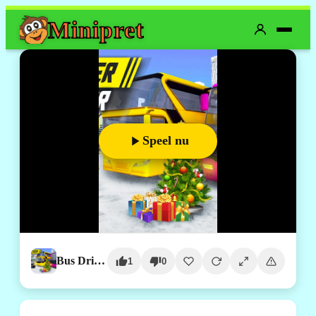
Mini
pret
Speel nu
Bus Driver Simulator
1
0