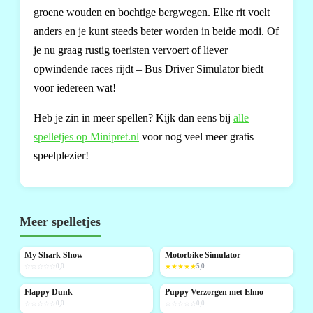
groene wouden en bochtige bergwegen. Elke rit voelt
anders en je kunt steeds beter worden in beide modi. Of
je nu graag rustig toeristen vervoert of liever
opwindende races rijdt – Bus Driver Simulator biedt
voor iedereen wat!
Heb je zin in meer spellen? Kijk dan eens bij
alle
spelletjes op Minipret.nl
voor nog veel meer gratis
speelplezier!
Meer spelletjes
My Shark Show
Motorbike Simulator
NIEUW
NIEUW
☆☆☆☆☆
0,0
★★★★★
5,0
Flappy Dunk
Puppy Verzorgen met Elmo
NIEUW
NIEUW
☆☆☆☆☆
0,0
☆☆☆☆☆
0,0