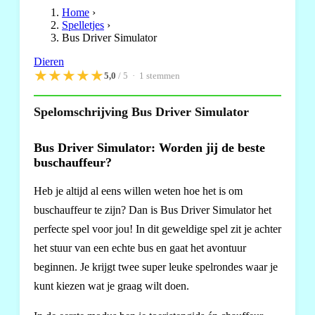
Home
›
Spelletjes
›
Bus Driver Simulator
Dieren
★
★
★
★
★
5,0
/ 5 ·
1
stemmen
Spelomschrijving Bus Driver Simulator
Bus Driver Simulator: Worden jij de beste
buschauffeur?
Heb je altijd al eens willen weten hoe het is om
buschauffeur te zijn? Dan is Bus Driver Simulator het
perfecte spel voor jou! In dit geweldige spel zit je achter
het stuur van een echte bus en gaat het avontuur
beginnen. Je krijgt twee super leuke spelrondes waar je
kunt kiezen wat je graag wilt doen.